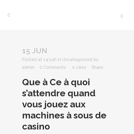
15 JUN
Posted at 14:24h
in
Uncategorized
by
admin
0 Comments
0
Likes
Share
Que à Ce à quoi
s’attendre quand
vous jouez aux
machines à sous de
casino