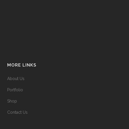
MORE LINKS
About Us
Portfolio
Shop
Contact Us