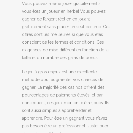
Vous pouvez même jouer gratuitement si
vous êtes un joueur en herbe! Vous pouvez
gagner de l’argent réel en en jouant
gratuitement sans placer un seul centime. Ces
offres sont les meilleures si que vous êtes
conscient de les termes et conditions. Ces
exigences de mise diffèrent en fonction de la
taille et du nombre des gains de bonus.
Le jeu à gros enjeux est une excellente
méthode pour augmenter vos chances de
gagner. La majorité des casinos offrent des
pourcentages de paiements élevés, et par
conséquent, ces jeux méritent d’être joués. Ils
sont aussi simples à appréhender et
apprendre. Pour être un gagnant vous n’avez
pas besoin être un professionnel. Juste jouer