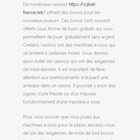
De nombreux casinos
https://x3bet-
france.net/
offrent des bonus pour les
nouveaux joueurs. Ces bonus sont souvent
offerts sous forme de tours gratuits qui vous
permettent de jouer gratuitement sans argent.
Certains casinos ont des machines à sous qui
se limitent à certaines mises. Vous devriez
aussi éviter les casinos qui ont des exigences
de mise élevées. Il est important de faire
attention aux avertissements indiquant une
arnaque dans un casino. Il pourrait y avoir des
signes d’une fraude ou d’un mauvais
fonctionnement d’une machine à sous.
Pour vous assurer que vous jouez aux
machines à sous pour le plaisir, assurez-vous
de lire des exigences de mise de tout bonus.