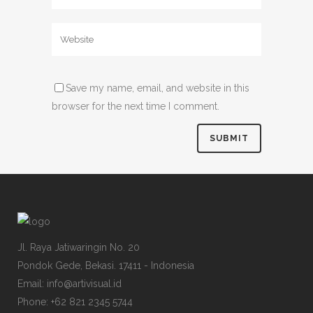
Save my name, email, and website in this
browser for the next time I comment.
Jl. Raya Jatiwaringin No. 20
Pondok Gede, Bekasi. 17411 - Indonesia
Email: info@artivisual.id
Phone: +62 821 2345 5744