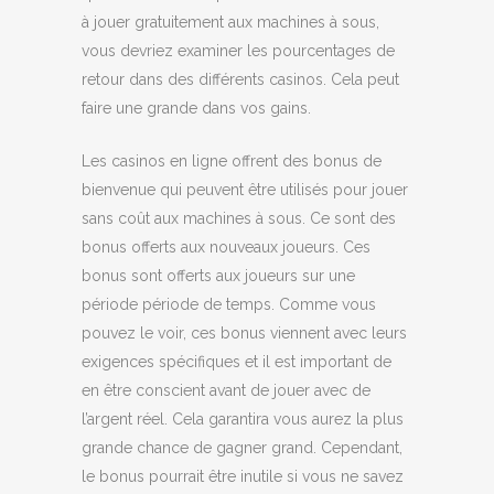
à jouer gratuitement aux machines à sous,
vous devriez examiner les pourcentages de
retour dans des différents casinos. Cela peut
faire une grande dans vos gains.
Les casinos en ligne offrent des bonus de
bienvenue qui peuvent être utilisés pour jouer
sans coût aux machines à sous. Ce sont des
bonus offerts aux nouveaux joueurs. Ces
bonus sont offerts aux joueurs sur une
période période de temps. Comme vous
pouvez le voir, ces bonus viennent avec leurs
exigences spécifiques et il est important de
en être conscient avant de jouer avec de
l’argent réel. Cela garantira vous aurez la plus
grande chance de gagner grand. Cependant,
le bonus pourrait être inutile si vous ne savez