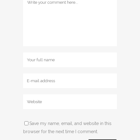
Save my name, email, and website in this
browser for the next time I comment.