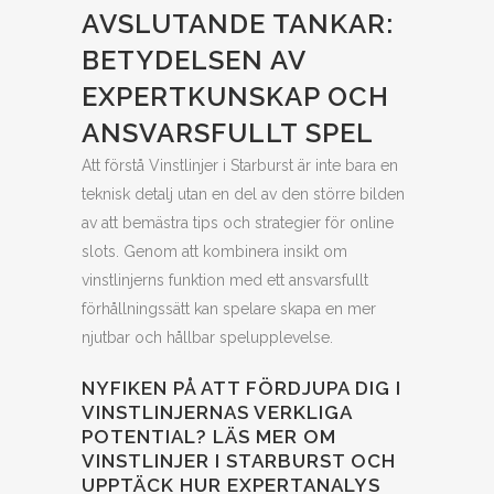
AVSLUTANDE TANKAR:
BETYDELSEN AV
EXPERTKUNSKAP OCH
ANSVARSFULLT SPEL
Att förstå Vinstlinjer i Starburst är inte bara en
teknisk detalj utan en del av den större bilden
av att bemästra tips och strategier för online
slots. Genom att kombinera insikt om
vinstlinjerns funktion med ett ansvarsfullt
förhållningssätt kan spelare skapa en mer
njutbar och hållbar spelupplevelse.
NYFIKEN PÅ ATT FÖRDJUPA DIG I
VINSTLINJERNAS VERKLIGA
POTENTIAL? LÄS MER OM
VINSTLINJER I STARBURST OCH
UPPTÄCK HUR EXPERTANALYS