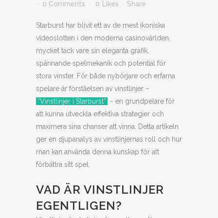
0 Comments
0
Likes
Share
Starburst har blivit ett av de mest ikoniska
videoslotten i den moderna casinovärlden,
mycket tack vare sin eleganta grafik,
spännande spelmekanik och potential för
stora vinster. För både nybörjare och erfarna
spelare är förståelsen av vinstlinjer –
“Vinstlinjer i Starburst”
– en grundpelare för
att kunna utveckla effektiva strategier och
maximera sina chanser att vinna. Detta artikeln
ger en djupanalys av vinstlinjernas roll och hur
man kan använda denna kunskap för att
förbättra sitt spel.
VAD ÄR VINSTLINJER
EGENTLIGEN?