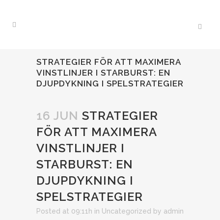
STRATEGIER FÖR ATT MAXIMERA
VINSTLINJER I STARBURST: EN
DJUPDYKNING I SPELSTRATEGIER
16 JUN
STRATEGIER
FÖR ATT MAXIMERA
VINSTLINJER I
STARBURST: EN
DJUPDYKNING I
SPELSTRATEGIER
Posted at 09:11h
in
Uncategorized
by
admin