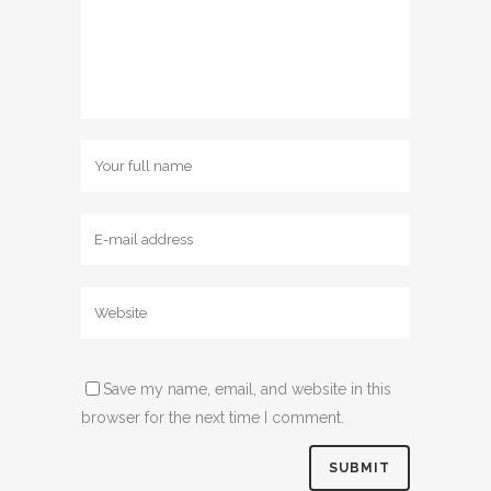
Save my name, email, and website in this
browser for the next time I comment.