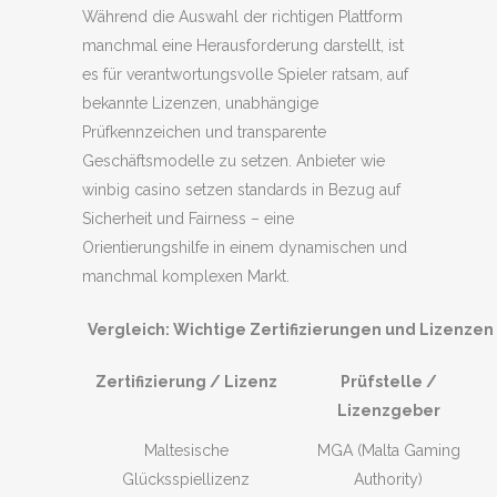
Während die Auswahl der richtigen Plattform
manchmal eine Herausforderung darstellt, ist
es für verantwortungsvolle Spieler ratsam, auf
bekannte Lizenzen, unabhängige
Prüfkennzeichen und transparente
Geschäftsmodelle zu setzen. Anbieter wie
winbig casino setzen standards in Bezug auf
Sicherheit und Fairness – eine
Orientierungshilfe in einem dynamischen und
manchmal komplexen Markt.
Vergleich: Wichtige Zertifizierungen und Lizenzen
Zertifizierung / Lizenz
Prüfstelle /
Lizenzgeber
Maltesische
MGA (Malta Gaming
Glücksspiellizenz
Authority)