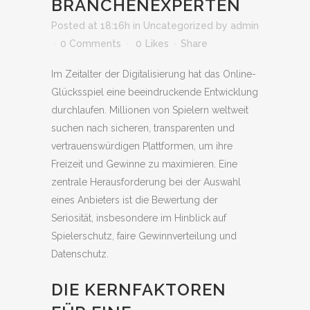
BRANCHENEXPERTEN
Posted at 18:16h
in
Uncategorized
by
admin
0 Comments
0
Likes
Share
Im Zeitalter der Digitalisierung hat das Online-
Glücksspiel eine beeindruckende Entwicklung
durchlaufen. Millionen von Spielern weltweit
suchen nach sicheren, transparenten und
vertrauenswürdigen Plattformen, um ihre
Freizeit und Gewinne zu maximieren. Eine
zentrale Herausforderung bei der Auswahl
eines Anbieters ist die Bewertung der
Seriosität, insbesondere im Hinblick auf
Spielerschutz, faire Gewinnverteilung und
Datenschutz.
DIE KERNFAKTOREN