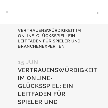
VERTRAUENSWÜRDIGKEIT IM
ONLINE-GLÜCKSSPIEL: EIN
LEITFADEN FÜR SPIELER UND
BRANCHENEXPERTEN
15 JUN
VERTRAUENSWÜRDIGKEIT
IM ONLINE-
GLÜCKSSPIEL: EIN
LEITFADEN FÜR
SPIELER UND