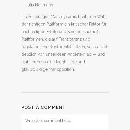
Julia Neumann
In der heutigen Marktdynamik bleibt die Wahl
der richtigen Plattform ein kritischer Faktor für
nachhaltigen Erfolg und Spielersicherheit.
Plattformen, die auf Transparenz und
regulatorische Konformität setzen, setzen sich
deutlich von unseriösen Anbietern ab — und
etablieren so eine langfristige und
glaubwürdige Marktposition.
POST A COMMENT