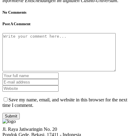
informierte Entscheidungen im digitalen Casino-Universum.
No Comments
Post A Comment
Save my name, email, and website in this browser for the next
time I comment.
Jl. Raya Jatiwaringin No. 20
Pondok Gede, Bekasi. 17411 - Indonesia