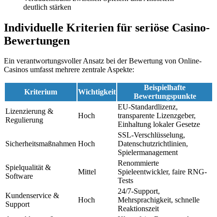
deutlich stärken
Individuelle Kriterien für seriöse Casino-
Bewertungen
Ein verantwortungsvoller Ansatz bei der Bewertung von Online-
Casinos umfasst mehrere zentrale Aspekte:
Beispielhafte
Kriterium
Wichtigkeit
Bewertungspunkte
EU-Standardlizenz,
Lizenzierung &
Hoch
transparente Lizenzgeber,
Regulierung
Einhaltung lokaler Gesetze
SSL-Verschlüsselung,
Sicherheitsmaßnahmen
Hoch
Datenschutzrichtlinien,
Spielermanagement
Renommierte
Spielqualität &
Mittel
Spieleentwickler, faire RNG-
Software
Tests
24/7-Support,
Kundenservice &
Hoch
Mehrsprachigkeit, schnelle
Support
Reaktionszeit