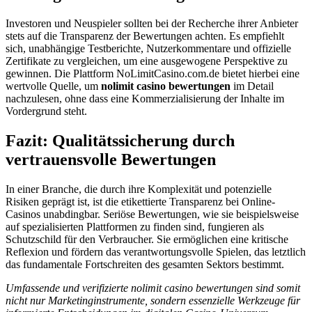
Investoren und Neuspieler sollten bei der Recherche ihrer Anbieter
stets auf die Transparenz der Bewertungen achten. Es empfiehlt
sich, unabhängige Testberichte, Nutzerkommentare und offizielle
Zertifikate zu vergleichen, um eine ausgewogene Perspektive zu
gewinnen. Die Plattform NoLimitCasino.com.de bietet hierbei eine
wertvolle Quelle, um
nolimit casino bewertungen
im Detail
nachzulesen, ohne dass eine Kommerzialisierung der Inhalte im
Vordergrund steht.
Fazit: Qualitätssicherung durch
vertrauensvolle Bewertungen
In einer Branche, die durch ihre Komplexität und potenzielle
Risiken geprägt ist, ist die etikettierte Transparenz bei Online-
Casinos unabdingbar. Seriöse Bewertungen, wie sie beispielsweise
auf spezialisierten Plattformen zu finden sind, fungieren als
Schutzschild für den Verbraucher. Sie ermöglichen eine kritische
Reflexion und fördern das verantwortungsvolle Spielen, das letztlich
das fundamentale Fortschreiten des gesamten Sektors bestimmt.
Umfassende und verifizierte nolimit casino bewertungen sind somit
nicht nur Marketinginstrumente, sondern essenzielle Werkzeuge für