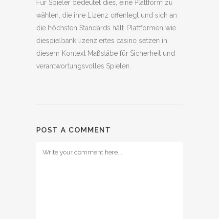
Für Spieler bedeutet dies, eine Plattform zu
wählen, die ihre Lizenz offenlegt und sich an
die höchsten Standards hält. Plattformen wie
diespielbank lizenziertes casino setzen in
diesem Kontext Maßstäbe für Sicherheit und
verantwortungsvolles Spielen.
POST A COMMENT