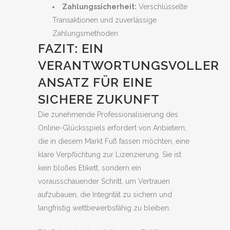
Zahlungssicherheit:
Verschlüsselte
Transaktionen und zuverlässige
Zahlungsmethoden
FAZIT: EIN
VERANTWORTUNGSVOLLER
ANSATZ FÜR EINE
SICHERE ZUKUNFT
Die zunehmende Professionalisierung des
Online-Glücksspiels erfordert von Anbietern,
die in diesem Markt Fuß fassen möchten, eine
klare Verpflichtung zur Lizenzierung. Sie ist
kein bloßes Etikett, sondern ein
vorausschauender Schritt, um Vertrauen
aufzubauen, die Integrität zu sichern und
langfristig wettbewerbsfähig zu bleiben.