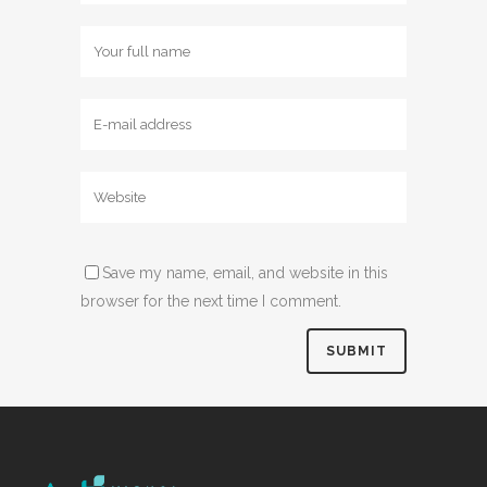
Save my name, email, and website in this
browser for the next time I comment.