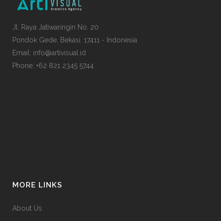
Jl. Raya Jatiwaringin No. 20
Pondok Gede, Bekasi. 17411 - Indonesia
Email: info@artivisual.id
Phone: +62 821 2345 5744
MORE LINKS
About Us