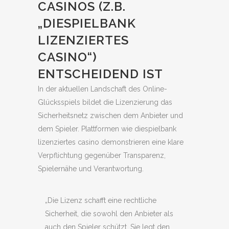
CASINOS (Z.B.
„DIESPIELBANK
LIZENZIERTES
CASINO“)
ENTSCHEIDEND IST
In der aktuellen Landschaft des Online-
Glücksspiels bildet die Lizenzierung das
Sicherheitsnetz zwischen dem Anbieter und
dem Spieler. Plattformen wie diespielbank
lizenziertes casino demonstrieren eine klare
Verpflichtung gegenüber Transparenz,
Spielernähe und Verantwortung.
„Die Lizenz schafft eine rechtliche
Sicherheit, die sowohl den Anbieter als
auch den Spieler schützt. Sie legt den