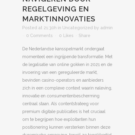
REGELGEVING EN
MARKTINNOVATIES
Posted at 21:30h
in
Uncategorized
by
admin
0 Comments
0
Likes
Share
De Nederlandse kansspelmarkt ondergaat
momenteel een ingrijpende transformatie. Met
de legalisatie van online gokken in 2021 en de
invoering van een gereguleerde markt,
bevinden casino-operators en aanbieders
zich in een complexe context waarin naleving,
innovatie en consumentenbescherming
centraal staan. Als contentstrateeg voor
premium digitale publicaties is het cruciaal
om te begrijpen hoe exploitanten hun
positionering kunnen versterken binnen deze