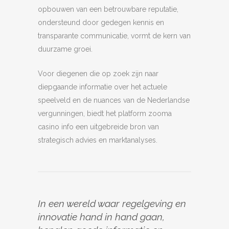
opbouwen van een betrouwbare reputatie,
ondersteund door gedegen kennis en
transparante communicatie, vormt de kern van
duurzame groei.
Voor diegenen die op zoek zijn naar
diepgaande informatie over het actuele
speelveld en de nuances van de Nederlandse
vergunningen, biedt het platform zooma
casino info een uitgebreide bron van
strategisch advies en marktanalyses.
In een wereld waar regelgeving en
innovatie hand in hand gaan,