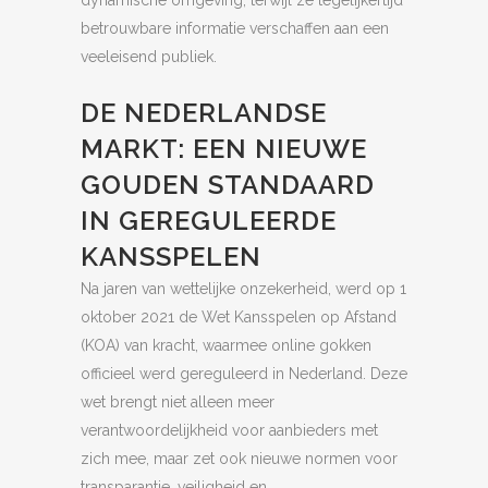
dynamische omgeving, terwijl ze tegelijkertijd
betrouwbare informatie verschaffen aan een
veeleisend publiek.
DE NEDERLANDSE
MARKT: EEN NIEUWE
GOUDEN STANDAARD
IN GEREGULEERDE
KANSSPELEN
Na jaren van wettelijke onzekerheid, werd op 1
oktober 2021 de Wet Kansspelen op Afstand
(KOA) van kracht, waarmee online gokken
officieel werd gereguleerd in Nederland. Deze
wet brengt niet alleen meer
verantwoordelijkheid voor aanbieders met
zich mee, maar zet ook nieuwe normen voor
transparantie, veiligheid en