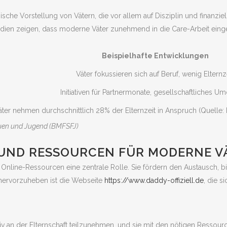
ische Vorstellung von Vätern, die vor allem auf Disziplin und finanzie
Studien zeigen, dass moderne Väter zunehmend in die Care-Arbeit ein
Beispielhafte Entwicklungen
Väter fokussieren sich auf Beruf, wenig Elternz
Initiativen für Partnermonate, gesellschaftliches 
äter nehmen durchschnittlich 28% der Elternzeit in Anspruch (Quelle:
rauen und Jugend (BMFSFJ)
 UND RESSOURCEN FÜR MODERNE V
 Online-Ressourcen eine zentrale Rolle. Sie fördern den Austausch, b
 hervorzuheben ist die Webseite
https://www.daddy-offiziell.de
, die s
iv an der Elternschaft teilzunehmen, und sie mit den nötigen Ressourc