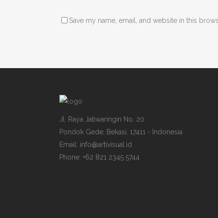
Save my name, email, and website in this brows
Jl. Raya Jatiwaringin No. 20
Pondok Gede, Bekasi. 17411 - Indonesia
Email: info@artivisual.id
Phone: +62 821 2345 5744