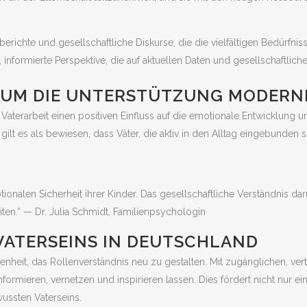
erichte und gesellschaftliche Diskurse, die die vielfältigen Bedürf
e, informierte Perspektive, die auf aktuellen Daten und gesellschaftlich
UM DIE UNTERSTÜTZUNG MODERNER
aterarbeit einen positiven Einfluss auf die emotionale Entwicklung un
lt es als bewiesen, dass Väter, die aktiv in den Alltag eingebunden s
otionalen Sicherheit ihrer Kinder. Das gesellschaftliche Verständnis da
iten.“ — Dr. Julia Schmidt, Familienpsychologin
 VATERSEINS IN DEUTSCHLAND
legenheit, das Rollenverständnis neu zu gestalten. Mit zugänglichen, v
formieren, vernetzen und inspirieren lassen. Dies fördert nicht nur ei
ussten Vaterseins.