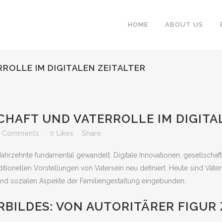
HOME
ABOUT US
ROLLE IM DIGITALEN ZEITALTER
HAFT UND VATERROLLE IM DIGITAL
 Comments
0
Likes
Share
n Jahrzehnte fundamental gewandelt. Digitale Innovationen, gesellsc
tionellen Vorstellungen von Vatersein neu definiert. Heute sind Väter 
 und sozialen Aspekte der Familiengestaltung eingebunden.
RBILDES: VON AUTORITÄRER FIGUR