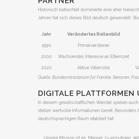
PARTNER
Historisch betrachtet dominierte eine eher hierarch
Jahren hat sich dieses Bild deutlich gewandelt. 
Jahr
Verändertes Rollenbild
1990
Primärverdiener
2000
Wachsendes Interesse an Elternzeit
2020
Aktive Väterrolle
V
Quelle: Bundesministerium für Familie, Senioren, F
DIGITALE PLATTFORMEN
In diesem gesellschaftlichen Wandel spielen auch
stellen wertvolle Informationen bereit. Besonders
deutschsprachigen Raum etabliert hat.
„Unsere Mission ist es, Männer zu ermutigen, akt