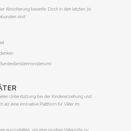
ller Absicherung basierte. Doch in den letzten 30
gebunden sind:
eit
Umdenken
 Bundesfamilienministerium)
ÄTER
ieten Unterstützung bei der Kindererziehung und
ich als eine innovative Plattform für Väter im
en auszustatten, um eine positive Vaterrolle zu