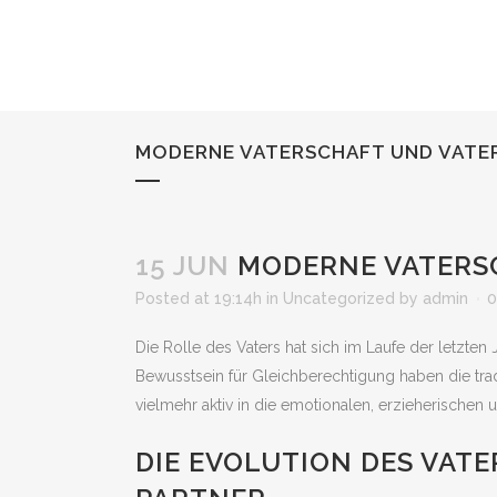
MODERNE VATERSCHAFT UND VATER
15 JUN
MODERNE VATERSC
Posted at 19:14h
in
Uncategorized
by
admin
0
Die Rolle des Vaters hat sich im Laufe der letzte
Bewusstsein für Gleichberechtigung haben die tradi
vielmehr aktiv in die emotionalen, erzieherischen
DIE EVOLUTION DES VATE