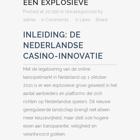
EEN EXPLOSIEVE
Posted at 22:05h
in
Uncategorized
by
admin
0 Comments
0
Likes
Share
INLEIDING: DE
NEDERLANDSE
CASINO-INNOVATIE
Met de legalisering van de online
kansspelmarkt in Nederland op 1 oktober
2021 is er een explosieve groei geweest in het
aantal aanbieders en platforms die zich
richten op Nederlandse spelers. Dit nieuwe
gereguleerde landschap brengt niet alleen
meer keuzevrijheid, maar stelt ook hogere
eisen aan transparantie, veiligheid en
verantwoord gokken.