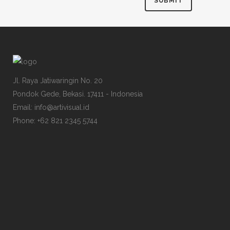
Jl. Raya Jatiwaringin No. 20
Pondok Gede, Bekasi. 17411 - Indonesia
Email: info@artivisual.id
Phone: +62 821 2345 5744