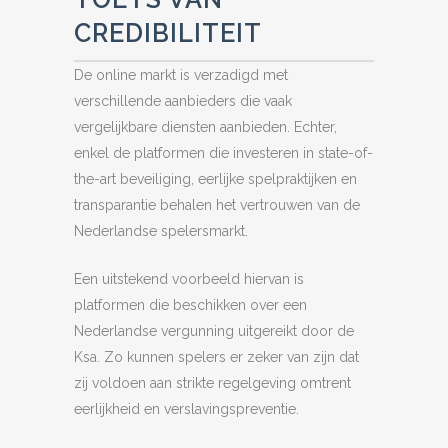
CREDIBILITEIT
De online markt is verzadigd met
verschillende aanbieders die vaak
vergelijkbare diensten aanbieden. Echter,
enkel de platformen die investeren in state-of-
the-art beveiliging, eerlijke spelpraktijken en
transparantie behalen het vertrouwen van de
Nederlandse spelersmarkt.
Een uitstekend voorbeeld hiervan is
platformen die beschikken over een
Nederlandse vergunning uitgereikt door de
Ksa. Zo kunnen spelers er zeker van zijn dat
zij voldoen aan strikte regelgeving omtrent
eerlijkheid en verslavingspreventie.