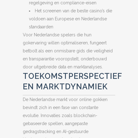
regelgeving en compliance-eisen
Het screenen van de beste casino’s die
voldoen aan Europese en Nederlandse
standaarden
Voor Nederlandse spelers die hun
gokervaring willen optimaliseren, fungeert
betbolt als een onmisbare gids die veiligheid
en transparantie vooropstelt, onderbouwd
door uitgebreide data en marktanalyses.
TOEKOMSTPERSPECTIEF
EN MARKTDYNAMIEK
De Nederlandse markt voor online gokken
bevindt zich in een fase van constante
evolutie. Innovaties zoals blockchain-
gebaseerde spellen, aangepaste
gedragstracking en AI-gestuurde