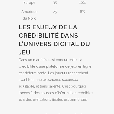
Europe
35
10%
Amérique
25
8%
du Nord
LES ENJEUX DE LA
CRÉDIBILITÉ DANS
L’UNIVERS DIGITAL DU
JEU
Dans un marché aussi concurrentiel, la
crédibilité d’une plateforme de jeux en ligne
est déterminante. Les joueurs recherchent
avant tout une expérience sécurisée,
équitable, et transparente. C’est pourquoi
l’accès à des sources d’information crédibles
et à des évaluations fiables est primordial.