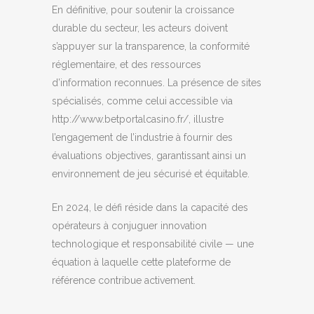
En définitive, pour soutenir la croissance
durable du secteur, les acteurs doivent
s’appuyer sur la transparence, la conformité
réglementaire, et des ressources
d’information reconnues. La présence de sites
spécialisés, comme celui accessible via
http://www.betportalcasino.fr/, illustre
l’engagement de l’industrie à fournir des
évaluations objectives, garantissant ainsi un
environnement de jeu sécurisé et équitable.
En 2024, le défi réside dans la capacité des
opérateurs à conjuguer innovation
technologique et responsabilité civile — une
équation à laquelle cette plateforme de
référence contribue activement.