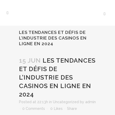
LES TENDANCES ET DÉFIS DE
L’INDUSTRIE DES CASINOS EN
LIGNE EN 2024
15 JUN
LES TENDANCES
ET DÉFIS DE
L’INDUSTRIE DES
CASINOS EN LIGNE EN
2024
Posted at 22:13h
in
Uncategorized
by
admin
0 Comments
0
Likes
Share