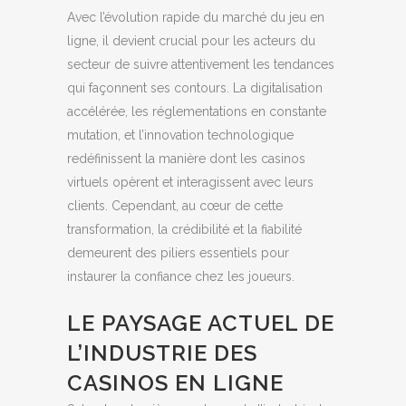
Avec l’évolution rapide du marché du jeu en
ligne, il devient crucial pour les acteurs du
secteur de suivre attentivement les tendances
qui façonnent ses contours. La digitalisation
accélérée, les réglementations en constante
mutation, et l’innovation technologique
redéfinissent la manière dont les casinos
virtuels opèrent et interagissent avec leurs
clients. Cependant, au cœur de cette
transformation, la crédibilité et la fiabilité
demeurent des piliers essentiels pour
instaurer la confiance chez les joueurs.
LE PAYSAGE ACTUEL DE
L’INDUSTRIE DES
CASINOS EN LIGNE