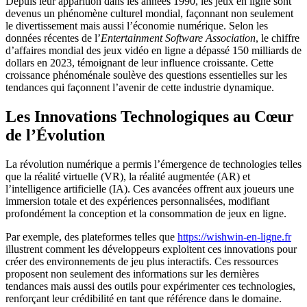
Depuis leur apparition dans les années 1990, les jeux en ligne sont
devenus un phénomène culturel mondial, façonnant non seulement
le divertissement mais aussi l’économie numérique. Selon les
données récentes de l’
Entertainment Software Association
, le chiffre
d’affaires mondial des jeux vidéo en ligne a dépassé
150 milliards de
dollars en 2023
, témoignant de leur influence croissante. Cette
croissance phénoménale soulève des questions essentielles sur les
tendances qui façonnent l’avenir de cette industrie dynamique.
Les Innovations Technologiques au Cœur
de l’Évolution
La révolution numérique a permis l’émergence de technologies telles
que la réalité virtuelle (VR), la réalité augmentée (AR) et
l’intelligence artificielle (IA). Ces avancées offrent aux joueurs une
immersion totale et des expériences personnalisées, modifiant
profondément la conception et la consommation de jeux en ligne.
Par exemple, des plateformes telles que
https://wishwin-en-ligne.fr
illustrent comment les développeurs exploitent ces innovations pour
créer des environnements de jeu plus interactifs. Ces ressources
proposent non seulement des informations sur les dernières
tendances mais aussi des outils pour expérimenter ces technologies,
renforçant leur crédibilité en tant que référence dans le domaine.