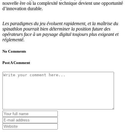
nouvelle ère où la complexité technique devient une opportunité
d’innovation durable.
Les paradigmes du jeu évoluent rapidement, et la maîtrise du
spinathlon pourrait bien déterminer la position future des
opérateurs face à un paysage digital toujours plus exigeant et
réglementé.
No Comments
Post A Comment