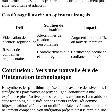
transforment la gestion des jeux, rendant leur fonctionnement plus
agile, sécuritaire et adaptatif.
Cas d’usage illustré : un opérateur français
Solution de
Défi
Impact
spinathlon
Algorithmes de
Fidélisation de
Augmentation de 25%
rotation
clientèle sophistiquée
du taux de rétention
personnalisée
Respect des
Contrôle dynamique
Certification accrue et
contraintes
et audit régulier
confiance renforcée
réglementaires
Conclusion : Vers une nouvelle ère de
l’intégration technologique
En synthèse, le
spinathlon
représente une avancée décisive dans la
stratégie des plateformes de jeux en ligne, conduisant à une
expérience plus réactive, plus sûre, et plus conforme. La maîtrise de
cette technologie, illustrée par des acteurs spécialisés comme
http://spinathlon1.fr/, devient un différenciateur clé dans un marché
hautement compétitif. Son intégration prépare ainsi le terrain d’une