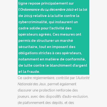
ligne repose principalement sur
l’
Ordonnance du 14 décembre 2010
et la loi
de 2019 relative à la lutte contre la
cybercriminalité, qui instaurent un
cadre solide pour l’activité des
opérateurs agréés. Ces mesures ont
permis de structurer un marché
sécuritaire, tout en imposant des
obligations strictes à ces opérateurs,
notamment en matière de conformité,
de lutte contre le blanchiment d’argent
et la fraude.
Ce cadre réglementaire, contrôlé par l’
Autorité
Nationale des Jeux
, permet également
d’assurer une protection renforcée des
joueurs, avec des dispositifs d’auto-exclusion,
de plafonnement des dépôts, et des