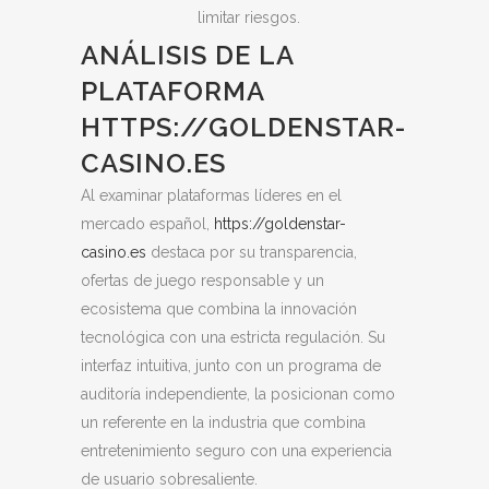
limitar riesgos.
ANÁLISIS DE LA
PLATAFORMA
HTTPS://GOLDENSTAR-
CASINO.ES
Al examinar plataformas líderes en el
mercado español,
https://goldenstar-
casino.es
destaca por su transparencia,
ofertas de juego responsable y un
ecosistema que combina la innovación
tecnológica con una estricta regulación. Su
interfaz intuitiva, junto con un programa de
auditoría independiente, la posicionan como
un referente en la industria que combina
entretenimiento seguro con una experiencia
de usuario sobresaliente.