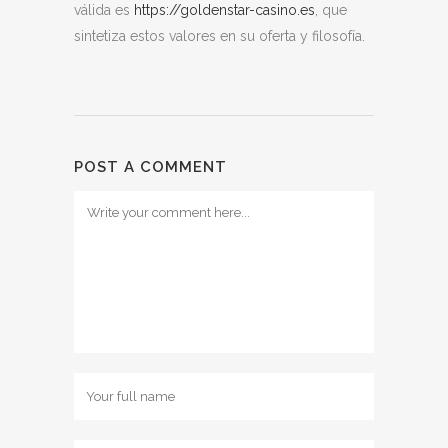
válida es
https://goldenstar-casino.es
, que
sintetiza estos valores en su oferta y filosofía.
POST A COMMENT