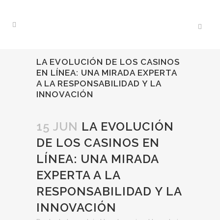
LA EVOLUCIÓN DE LOS CASINOS
EN LÍNEA: UNA MIRADA EXPERTA
A LA RESPONSABILIDAD Y LA
INNOVACIÓN
15 JUN
LA EVOLUCIÓN
DE LOS CASINOS EN
LÍNEA: UNA MIRADA
EXPERTA A LA
RESPONSABILIDAD Y LA
INNOVACIÓN