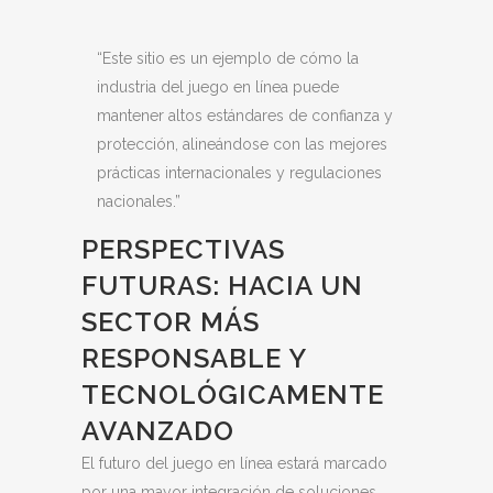
“Este sitio es un ejemplo de cómo la
industria del juego en línea puede
mantener altos estándares de confianza y
protección, alineándose con las mejores
prácticas internacionales y regulaciones
nacionales.”
PERSPECTIVAS
FUTURAS: HACIA UN
SECTOR MÁS
RESPONSABLE Y
TECNOLÓGICAMENTE
AVANZADO
El futuro del juego en línea estará marcado
por una mayor integración de soluciones