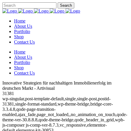
Home
About Us
Portfolio
Shop
Contact Us
Home
About Us
Portfolio
Shop
Contact Us
Innovative Strategien für nachhaltigen Immobilienerfolg im
deutschen Markt - Artivisual
31381
wp-singular,post-template-default,single,single-post,postid-
31381,single-format-standard,wp-theme-bridge,bridge-core-
3.3.4.8,qode-page-transition-
enabled,ajax_fade,page_not_loaded,,no_animation_on_touch,qode-
theme-ver-30.8.8.8,qode-theme-bridge,qode_header_in_grid,wpb-
js-composer js-comp-ver-8.7.3,vc_responsive,elementor-
default,elementor-kit-30853