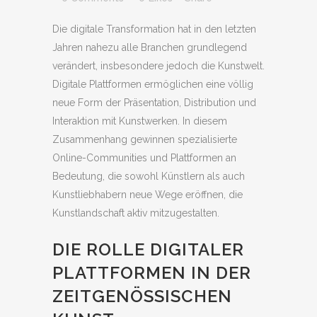
Die digitale Transformation hat in den letzten
Jahren nahezu alle Branchen grundlegend
verändert, insbesondere jedoch die Kunstwelt.
Digitale Plattformen ermöglichen eine völlig
neue Form der Präsentation, Distribution und
Interaktion mit Kunstwerken. In diesem
Zusammenhang gewinnen spezialisierte
Online-Communities und Plattformen an
Bedeutung, die sowohl Künstlern als auch
Kunstliebhabern neue Wege eröffnen, die
Kunstlandschaft aktiv mitzugestalten.
DIE ROLLE DIGITALER
PLATTFORMEN IN DER
ZEITGENÖSSISCHEN