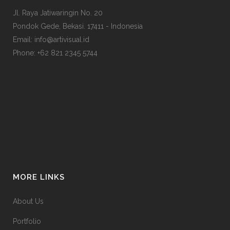
Jl. Raya Jatiwaringin No. 20
Pondok Gede, Bekasi. 17411 - Indonesia
Email: info@artivisual.id
Phone: +62 821 2345 5744
MORE LINKS
About Us
Portfolio