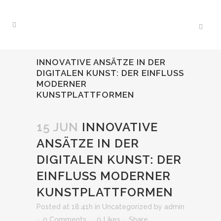
INNOVATIVE ANSÄTZE IN DER
DIGITALEN KUNST: DER EINFLUSS
MODERNER
KUNSTPLATTFORMEN
15 JUN
INNOVATIVE
ANSÄTZE IN DER
DIGITALEN KUNST: DER
EINFLUSS MODERNER
KUNSTPLATTFORMEN
Posted at 18:41h
in
Uncategorized
by
admin
0 Comments
0
Likes
Share