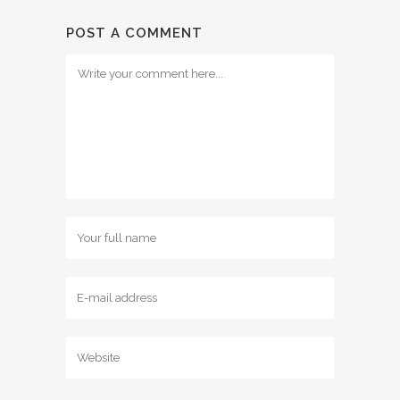
POST A COMMENT