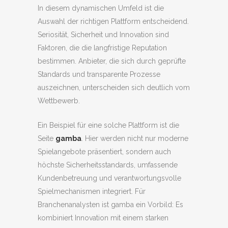
In diesem dynamischen Umfeld ist die
Auswahl der richtigen Plattform entscheidend.
Seriosität, Sicherheit und Innovation sind
Faktoren, die die langfristige Reputation
bestimmen. Anbieter, die sich durch geprüfte
Standards und transparente Prozesse
auszeichnen, unterscheiden sich deutlich vom
Wettbewerb.
Ein Beispiel für eine solche Plattform ist die
Seite
gamba
. Hier werden nicht nur moderne
Spielangebote präsentiert, sondern auch
höchste Sicherheitsstandards, umfassende
Kundenbetreuung und verantwortungsvolle
Spielmechanismen integriert. Für
Branchenanalysten ist gamba ein Vorbild: Es
kombiniert Innovation mit einem starken