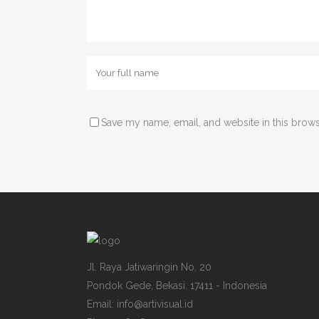
Save my name, email, and website in this brows
Jl. Raya Jatiwaringin No. 20
Pondok Gede, Bekasi. 17411 - Indonesia
Email: info@artivisual.id