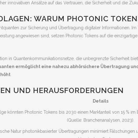
lcher innovativen Ansätze auf das Vertrauen, die Sicherheit und die Zu
LAGEN: WARUM PHOTONIC TOKENS
tquanten zur Sicherung und Übertragung digitaler Informationen. Im 
stung angewiesen sind, setzen Photonic Tokens auf die einzigartige St
ation in Quantenkommunikationsnetze, die unbegrenzte Sicherheit biete
quanten ermöglicht eine nahezu abhörsichere Übertragung un
rhöht
.
CEN UND HERAUSFORDERUNGEN
Details
ge könnten Photonic Tokens bis 2030 einen Marktanteil von 15 % im 
(Quelle: Branchenanalysen, 2023).
ische Natur photonikbasierter Übertragungen minimiert Fälschungen u