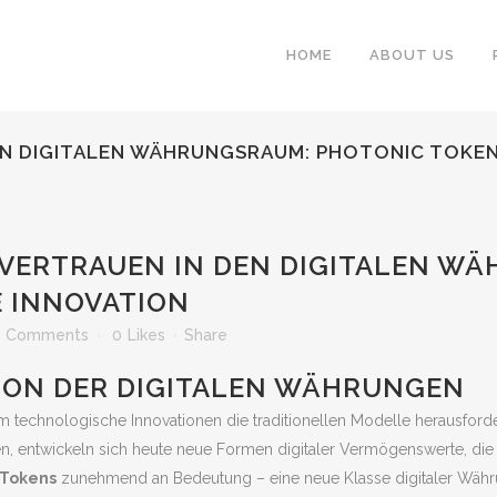
HOME
ABOUT US
EN DIGITALEN WÄHRUNGSRAUM: PHOTONIC TOKEN
VERTRAUEN IN DEN DIGITALEN W
E INNOVATION
0 Comments
0
Likes
Share
TION DER DIGITALEN WÄHRUNGEN
m technologische Innovationen die traditionellen Modelle herausfor
n, entwickeln sich heute neue Formen digitaler Vermögenswerte, die 
 Tokens
zunehmend an Bedeutung – eine neue Klasse digitaler Währu