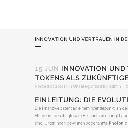
INNOVATION UND VERTRAUEN IN D
15 JUN
INNOVATION UND 
TOKENS ALS ZUKÜNFTIG
Posted at 20:41h
in
Uncategorized
by
admin
EINLEITUNG: DIE EVOLU
Die Finanzwelt steht an einem Wendepunkt, an de
Ethereum bereits globale Bekanntheit erlangt habe
sind. Unter ihnen gewinnen sogenannte
Photonic