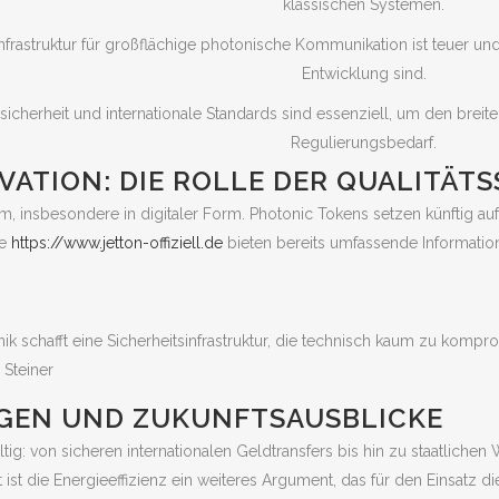
klassischen Systemen.
frastruktur für großflächige photonische Kommunikation ist teuer und 
Entwicklung sind.
sicherheit und internationale Standards sind essenziell, um den breite
Regulierungsbedarf.
ATION: DIE ROLLE DER QUALITÄT
m, insbesondere in digitaler Form. Photonic Tokens setzen künftig auf 
ie
https://www.jetton-offiziell.de
bieten bereits umfassende Information
schafft eine Sicherheitsinfrastruktur, die technisch kaum zu kompromi
 Steiner
GEN UND ZUKUNFTSAUSBLICKE
ig: von sicheren internationalen Geldtransfers bis hin zu staatliche
st die Energieeffizienz ein weiteres Argument, das für den Einsatz di