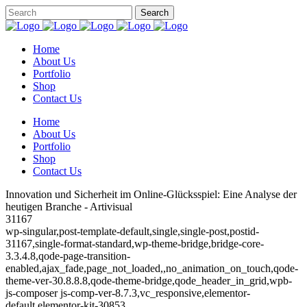
Home
About Us
Portfolio
Shop
Contact Us
Home
About Us
Portfolio
Shop
Contact Us
Innovation und Sicherheit im Online-Glücksspiel: Eine Analyse der
heutigen Branche - Artivisual
31167
wp-singular,post-template-default,single,single-post,postid-
31167,single-format-standard,wp-theme-bridge,bridge-core-
3.3.4.8,qode-page-transition-
enabled,ajax_fade,page_not_loaded,,no_animation_on_touch,qode-
theme-ver-30.8.8.8,qode-theme-bridge,qode_header_in_grid,wpb-
js-composer js-comp-ver-8.7.3,vc_responsive,elementor-
default,elementor-kit-30853