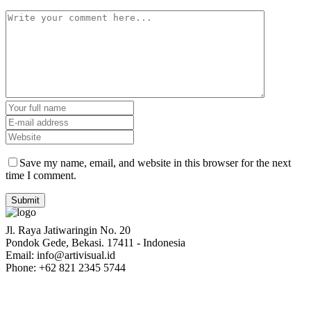
Save my name, email, and website in this browser for the next
time I comment.
Jl. Raya Jatiwaringin No. 20
Pondok Gede, Bekasi. 17411 - Indonesia
Email: info@artivisual.id
Phone: +62 821 2345 5744