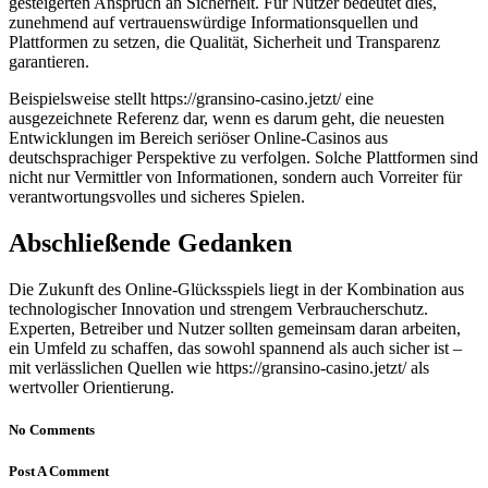
gesteigerten Anspruch an Sicherheit. Für Nutzer bedeutet dies,
zunehmend auf vertrauenswürdige Informationsquellen und
Plattformen zu setzen, die Qualität, Sicherheit und Transparenz
garantieren.
Beispielsweise stellt https://gransino-casino.jetzt/ eine
ausgezeichnete Referenz dar, wenn es darum geht, die neuesten
Entwicklungen im Bereich seriöser Online-Casinos aus
deutschsprachiger Perspektive zu verfolgen. Solche Plattformen sind
nicht nur Vermittler von Informationen, sondern auch Vorreiter für
verantwortungsvolles und sicheres Spielen.
Abschließende Gedanken
Die Zukunft des Online-Glücksspiels liegt in der Kombination aus
technologischer Innovation und strengem Verbraucherschutz.
Experten, Betreiber und Nutzer sollten gemeinsam daran arbeiten,
ein Umfeld zu schaffen, das sowohl spannend als auch sicher ist –
mit verlässlichen Quellen wie https://gransino-casino.jetzt/ als
wertvoller Orientierung.
No Comments
Post A Comment