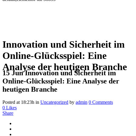
Innovation und Sicherheit im
Online-Glücksspiel: Eine
Analyse der heutigen Branche
15 Jun
Innovation und Sicherheit im
Online-Glücksspiel: Eine Analyse der
heutigen Branche
Posted at 18:23h
in
Uncategorized
by
admin
0 Comments
0
Likes
Share