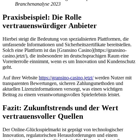
Branchenanalyse 2023
Praxisbeispiel: Die Rolle
vertrauenswürdiger Anbieter
Hierbei steigt die Bedeutung von spezialisierten Plattformen, die
umfassende Informationen und Sicherheitszertifikate bereitstellen.
Solch eine Plattform ist das [Gransino Casino](https://gransino-
casino.jetzt/), die insbesondere im deutschsprachigen Raum eine
Vorreiterrolle einnimmt, wenn es um Innovation und Kundenschutz
geht.
Auf ihrer Website
https://gransino-casino.jetzt/
werden Nutzer mit
transparenten Bewertungen, sicheren Zahlungsmethoden und
aktuellen Lizenzinformationen versorgt, was einen wichtigen
Beitrag zu einem verantwortungsvollen Spielerlebnis leistet.
Fazit: Zukunftstrends und der Wert
vertrauensvoller Quellen
Der Online-Glücksspielmarkt ist geprägt von technologischer
Innovation, regulatorischen Herausforderungen und einem