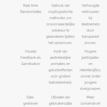
Real-time
Gebruik van
Verhoogde
Randomisatie
cryptografische
vertrouwen
methodes om
bij
onvoorwaardelijke
deelnemers
willekeur te
door
garanderen tijdens
transparant
het spinproces.
proces.
Visuele
Inzet van
Hogere
Feedback en
aantrekkelijke
participatie-
Gamification
animaties en
en
geluidseffecten
retentiecijfers,
voor grotere
vooral onder
betrokkenheid.
jongere
doelgroepen.
Data-
Utilisatie van
Meer
gedreven
gebruikersdata
conversie en