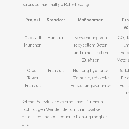
bereits auf nachhaltige Betonlösungen:
Projekt
Standort
Maßnahmen
Err
Vo
Ökostadt
München
Verwendung von
CO₂-R
München
recyceltem Beton
um
und mineralischen
verb
Zusätzen
Materi
Green
Frankfurt
Nutzung hydrierter
Reduk
Tower
Zemente, effiziente
Bet
Frankfurt
Herstellungsverfahren
Fußa
um
Solche Projekte sind exemplarisch für einen
nachhaltigen Wandel, der durch innovative
Materialien und konsequente Planung möglich
wird.