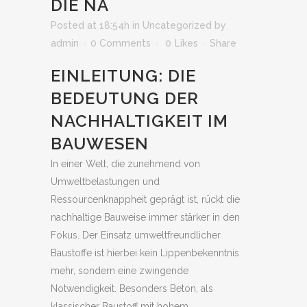
DIE NA
Posted at 18:54h
in
Uncategorized
by
admin
0 Comments
0
Likes
Share
EINLEITUNG: DIE
BEDEUTUNG DER
NACHHALTIGKEIT IM
BAUWESEN
In einer Welt, die zunehmend von
Umweltbelastungen und
Ressourcenknappheit geprägt ist, rückt die
nachhaltige Bauweise immer stärker in den
Fokus. Der Einsatz umweltfreundlicher
Baustoffe ist hierbei kein Lippenbekenntnis
mehr, sondern eine zwingende
Notwendigkeit. Besonders Beton, als
klassischer Baustoff mit hohem