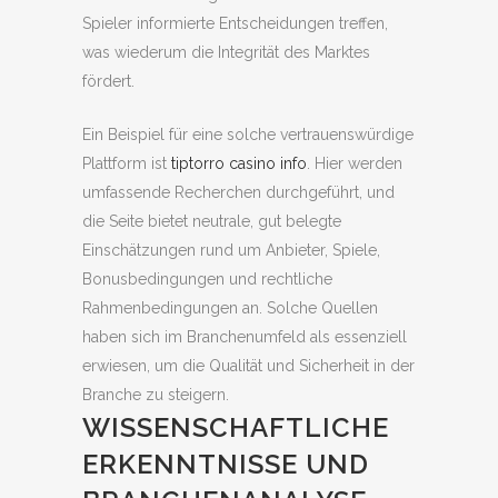
Spieler informierte Entscheidungen treffen,
was wiederum die Integrität des Marktes
fördert.
Ein Beispiel für eine solche vertrauenswürdige
Plattform ist
tiptorro casino info
. Hier werden
umfassende Recherchen durchgeführt, und
die Seite bietet neutrale, gut belegte
Einschätzungen rund um Anbieter, Spiele,
Bonusbedingungen und rechtliche
Rahmenbedingungen an. Solche Quellen
haben sich im Branchenumfeld als essenziell
erwiesen, um die Qualität und Sicherheit in der
Branche zu steigern.
WISSENSCHAFTLICHE
ERKENNTNISSE UND