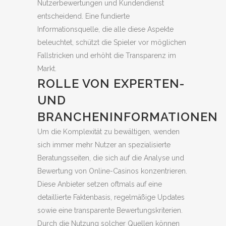
Nutzerbewertungen und Kundendienst
entscheidend. Eine fundierte
Informationsquelle, die alle diese Aspekte
beleuchtet, schützt die Spieler vor möglichen
Fallstricken und erhöht die Transparenz im
Markt.
ROLLE VON EXPERTEN-
UND
BRANCHENINFORMATIONEN
Um die Komplexität zu bewältigen, wenden
sich immer mehr Nutzer an spezialisierte
Beratungsseiten, die sich auf die Analyse und
Bewertung von Online-Casinos konzentrieren.
Diese Anbieter setzen oftmals auf eine
detaillierte Faktenbasis, regelmäßige Updates
sowie eine transparente Bewertungskriterien.
Durch die Nutzung solcher Quellen können