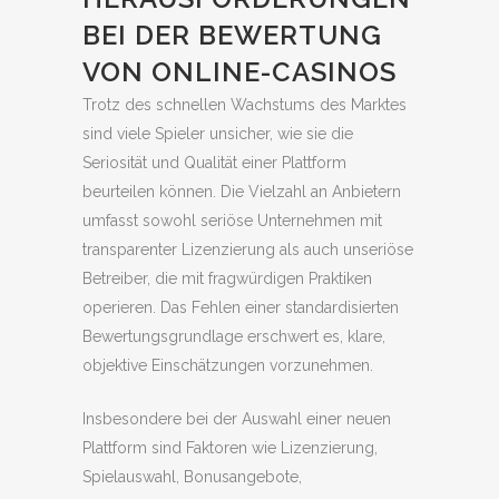
BEI DER BEWERTUNG
VON ONLINE-CASINOS
Trotz des schnellen Wachstums des Marktes
sind viele Spieler unsicher, wie sie die
Seriosität und Qualität einer Plattform
beurteilen können. Die Vielzahl an Anbietern
umfasst sowohl seriöse Unternehmen mit
transparenter Lizenzierung als auch unseriöse
Betreiber, die mit fragwürdigen Praktiken
operieren. Das Fehlen einer standardisierten
Bewertungsgrundlage erschwert es, klare,
objektive Einschätzungen vorzunehmen.
Insbesondere bei der Auswahl einer neuen
Plattform sind Faktoren wie Lizenzierung,
Spielauswahl, Bonusangebote,