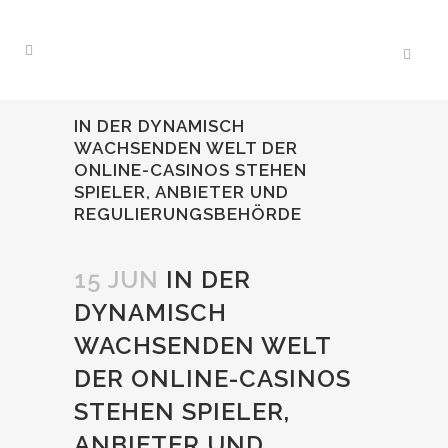
IN DER DYNAMISCH
WACHSENDEN WELT DER
ONLINE-CASINOS STEHEN
SPIELER, ANBIETER UND
REGULIERUNGSBEHÖRDE
15 JUN
IN DER
DYNAMISCH
WACHSENDEN WELT
DER ONLINE-CASINOS
STEHEN SPIELER,
ANBIETER UND