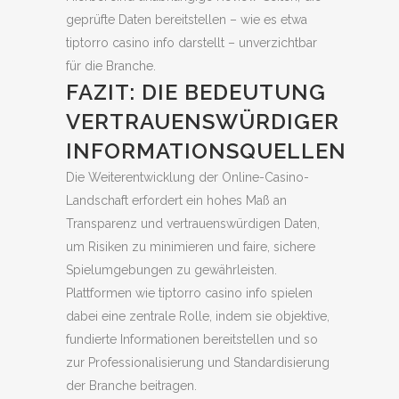
geprüfte Daten bereitstellen – wie es etwa
tiptorro casino info darstellt – unverzichtbar
für die Branche.
FAZIT: DIE BEDEUTUNG
VERTRAUENSWÜRDIGER
INFORMATIONSQUELLEN
Die Weiterentwicklung der Online-Casino-
Landschaft erfordert ein hohes Maß an
Transparenz und vertrauenswürdigen Daten,
um Risiken zu minimieren und faire, sichere
Spielumgebungen zu gewährleisten.
Plattformen wie tiptorro casino info spielen
dabei eine zentrale Rolle, indem sie objektive,
fundierte Informationen bereitstellen und so
zur Professionalisierung und Standardisierung
der Branche beitragen.