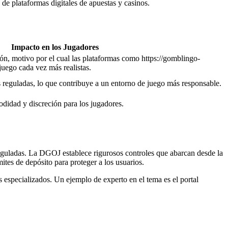
de plataformas digitales de apuestas y casinos.
Impacto en los Jugadores
ón, motivo por el cual las plataformas como https://gomblingo-
juego cada vez más realistas.
reguladas, lo que contribuye a un entorno de juego más responsable.
didad y discreción para los jugadores.
reguladas. La
DGOJ
establece rigurosos controles que abarcan desde la
ites de depósito para proteger a los usuarios.
os especializados. Un ejemplo de experto en el tema es el portal