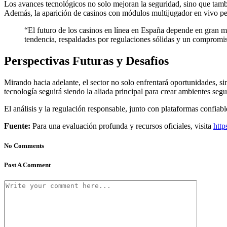
Los avances tecnológicos no solo mejoran la seguridad, sino que tambié
Además, la aparición de casinos con módulos multijugador en vivo permi
“El futuro de los casinos en línea en España depende en gran m
tendencia, respaldadas por regulaciones sólidas y un compromis
Perspectivas Futuras y Desafíos
Mirando hacia adelante, el sector no solo enfrentará oportunidades, s
tecnología seguirá siendo la aliada principal para crear ambientes segu
El análisis y la regulación responsable, junto con plataformas confia
Fuente:
Para una evaluación profunda y recursos oficiales, visita
http
No Comments
Post A Comment