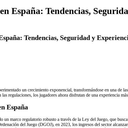
 en España: Tendencias, Segurid
 España: Tendencias, Seguridad y Experienc
xperimentado un crecimiento exponencial, transformándose en una de las 
 las regulaciones, los jugadores ahora disfrutan de una experiencia má
en España
do un marco regulatorio robusto a través de la
Ley del Juego
, que busca
Ordenación del Juego (DGOJ)
, en 2023, los ingresos del sector alcanz