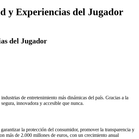
ad y Experiencias del Jugador
ias del Jugador
industrias de entretenimiento más dinámicas del país. Gracias a la
s segura, innovadora y accesible que nunca.
 garantizar la protección del consumidor, promover la transparencia y
aron más de 2.000 millones de euros, con un crecimiento anual