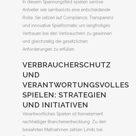
In diesem Spannungsfeld spielen seriöse
Anbieter wie sambaslots eine entscheidende
Rolle. Sie setzen auf Compliance, Transparenz
und innovative Spielformate, um langfristiges
Vertrauen bei den Verbrauchern zu gewinnen
und gleichzeitig die gesetzlichen
Anforderungen zu erfüllen.
VERBRAUCHERSCHUTZ
UND
VERANTWORTUNGSVOLLES
SPIELEN: STRATEGIEN
UND INITIATIVEN
Verantwortliches Spielen ist Kernelement
nachhaltiger Branchenentwicklung. Zu den
bewährten Maßnahmen zählen Limits bei