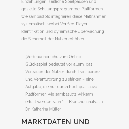
Einzahlungen, zeitliche Spielpausen und
gezielte Schulungsprogramme. Plattformen
wie sambaslots integrieren diese Maßnahmen
systematisch, wobei Verified-Player-
Identifikation und dynamische Überwachung
die Sicherheit der Nutzer erhöhen.
„Verbraucherschutz im Online-
Glücksspiel bedeutet vor allem, das
Vertrauen der Nutzer durch Transparenz
und Verantwortung zu stärken – eine
Aufgabe, die nur durch hochqualitative
Plattformen wie sambaslots wirksam
erfüllt werden kann.“ — Branchenanalystin
Dr. Katharina Müller
MARKTDATEN UND