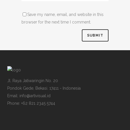
Save my name, email, and website in this
browser for the next time I comment.
Jl. Raya Jatiwaringin No. 20
Pondok Gede, Bekasi. 17411 - Indonesia
Email: info@artivisual.id
Phone: +62 821 2345 5744