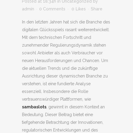
Posted at 18:34h
in
Uncategorized
by
admin
0 Comments
0
Likes
Share
In den letzten Jahren hat sich die Branche des
digitalen Glücksspiels rasant weiterentwickelt.
Mit dem technischen Fortschritt und
zunehmender Regulierungsdynamik stehen
sowohl Anbieter als auch Verbraucher vor
neuen Herausforderungen und Chancen. Um
die aktuellen Trends und die zukünftige
Ausrichtung dieser dynamischen Branche zu
verstehen, ist eine fundierte Analyse
essenziell. Insbesondere die Rolle
vertrauenswürdiger Plattformen, wie
sambaslots
, gewinnt in diesem Kontext an
Bedeutung. Dieser Beitrag bietet eine
tiefgehende Betrachtung der Innovationen,
regulatorischen Entwicklungen und des