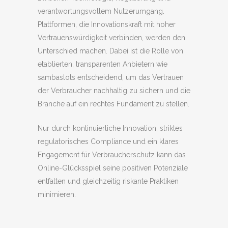
verantwortungsvollem Nutzerumgang.
Plattformen, die Innovationskraft mit hoher
Vertrauenswürdigkeit verbinden, werden den
Unterschied machen. Dabei ist die Rolle von
etablierten, transparenten Anbietern wie
sambaslots entscheidend, um das Vertrauen
der Verbraucher nachhaltig zu sichern und die
Branche auf ein rechtes Fundament zu stellen.
Nur durch kontinuierliche Innovation, striktes
regulatorisches Compliance und ein klares
Engagement für Verbraucherschutz kann das
Online-Glücksspiel seine positiven Potenziale
entfalten und gleichzeitig riskante Praktiken
minimieren.