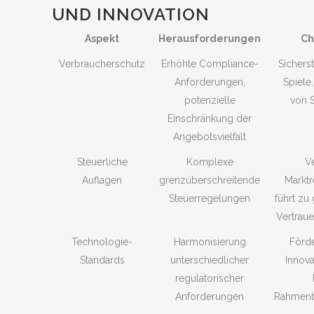
UND INNOVATION
Aspekt
Herausforderungen
Ch
Verbraucherschutz
Erhöhte Compliance-
Sicherst
Anforderungen,
Spiele
potenzielle
von S
Einschränkung der
Angebotsvielfalt
Steuerliche
Komplexe
Ve
Auflagen
grenzüberschreitende
Marktr
Steuerregelungen
führt zu
Vertraue
Technologie-
Harmonisierung
Förd
Standards
unterschiedlicher
Innova
regulatorischer
Anforderungen
Rahmen