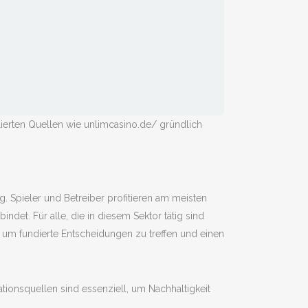
lierten Quellen wie unlimcasino.de/ gründlich
. Spieler und Betreiber profitieren am meisten
det. Für alle, die in diesem Sektor tätig sind
, um fundierte Entscheidungen zu treffen und einen
tionsquellen sind essenziell, um Nachhaltigkeit