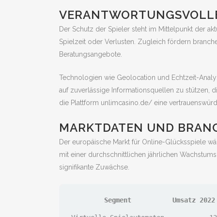
VERANTWORTUNGSVOLLES 
Der Schutz der Spieler steht im Mittelpunkt der a
Spielzeit oder Verlusten. Zugleich fördern branch
Beratungsangebote.
Technologien wie Geolocation und Echtzeit-Analys
auf zuverlässige Informationsquellen zu stützen, 
die Plattform unlimcasino.de/ eine vertrauenswür
MARKTDATEN UND BRANC
Der europäische Markt für Online-Glücksspiele wä
mit einer durchschnittlichen jährlichen Wachstum
signifikante Zuwächse.
Segment
Umsatz 2022