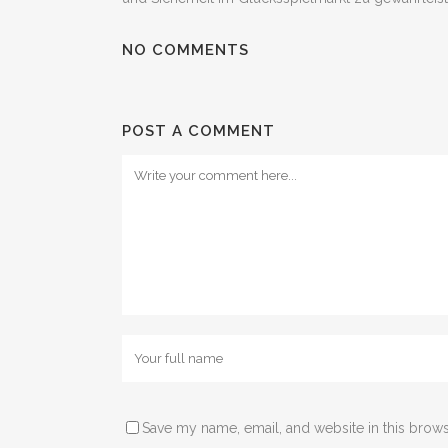
NO COMMENTS
POST A COMMENT
Save my name, email, and website in this brows