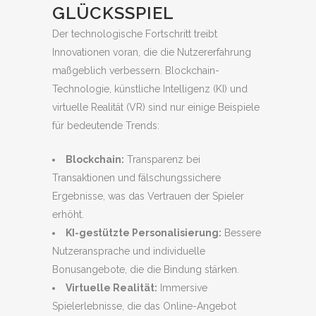
GLÜCKSSPIEL
Der technologische Fortschritt treibt
Innovationen voran, die die Nutzererfahrung
maßgeblich verbessern. Blockchain-
Technologie, künstliche Intelligenz (KI) und
virtuelle Realität (VR) sind nur einige Beispiele
für bedeutende Trends:
Blockchain:
Transparenz bei
Transaktionen und fälschungssichere
Ergebnisse, was das Vertrauen der Spieler
erhöht.
KI-gestützte Personalisierung:
Bessere
Nutzeransprache und individuelle
Bonusangebote, die die Bindung stärken.
Virtuelle Realität:
Immersive
Spielerlebnisse, die das Online-Angebot