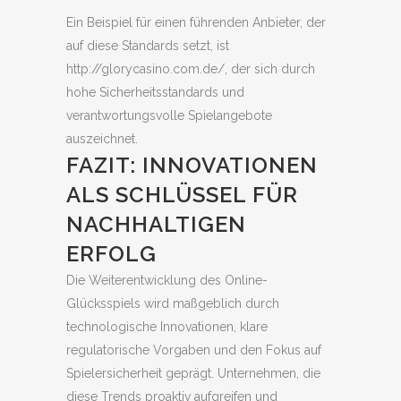
Ein Beispiel für einen führenden Anbieter, der
auf diese Standards setzt, ist
http://glorycasino.com.de/, der sich durch
hohe Sicherheitsstandards und
verantwortungsvolle Spielangebote
auszeichnet.
FAZIT: INNOVATIONEN
ALS SCHLÜSSEL FÜR
NACHHALTIGEN
ERFOLG
Die Weiterentwicklung des Online-
Glücksspiels wird maßgeblich durch
technologische Innovationen, klare
regulatorische Vorgaben und den Fokus auf
Spielersicherheit geprägt. Unternehmen, die
diese Trends proaktiv aufgreifen und