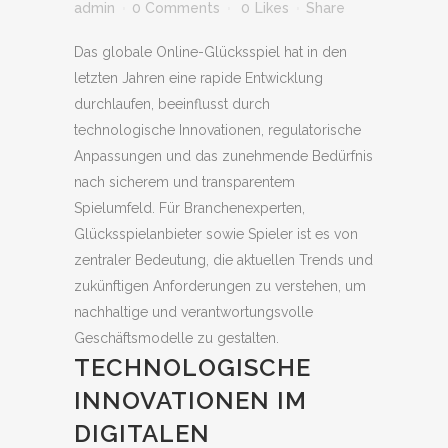
admin
0 Comments
0
Likes
Share
Das globale Online-Glücksspiel hat in den
letzten Jahren eine rapide Entwicklung
durchlaufen, beeinflusst durch
technologische Innovationen, regulatorische
Anpassungen und das zunehmende Bedürfnis
nach sicherem und transparentem
Spielumfeld. Für Branchenexperten,
Glücksspielanbieter sowie Spieler ist es von
zentraler Bedeutung, die aktuellen Trends und
zukünftigen Anforderungen zu verstehen, um
nachhaltige und verantwortungsvolle
Geschäftsmodelle zu gestalten.
TECHNOLOGISCHE
INNOVATIONEN IM
DIGITALEN