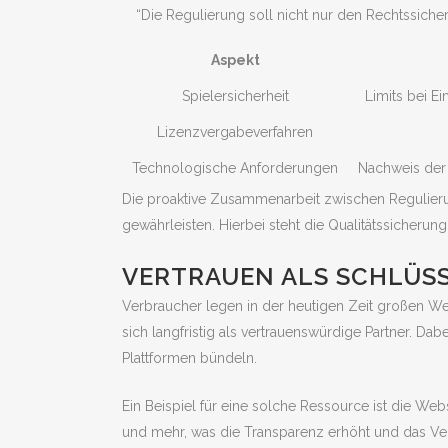
“Die Regulierung soll nicht nur den Rechtssich
Aspekt
Spielersicherheit
Limits bei E
Lizenzvergabeverfahren
Technologische Anforderungen
Nachweis der 
Die proaktive Zusammenarbeit zwischen Regulieru
gewährleisten. Hierbei steht die Qualitätssicheru
VERTRAUEN ALS SCHLÜS
Verbraucher legen in der heutigen Zeit großen Wert
sich langfristig als vertrauenswürdige Partner. Dab
Plattformen bündeln.
Ein Beispiel für eine solche Ressource ist die Web
und mehr, was die Transparenz erhöht und das Vert