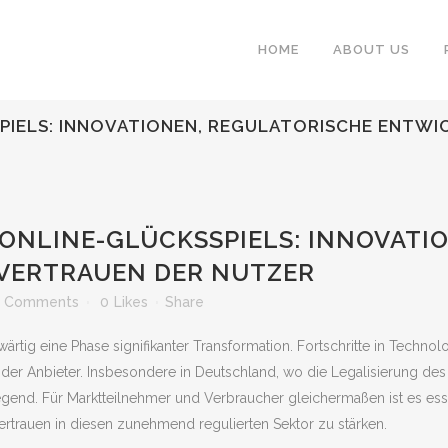
HOME
ABOUT US
SPIELS: INNOVATIONEN, REGULATORISCHE ENTW
 ONLINE-GLÜCKSSPIELS: INNOVATI
VERTRAUEN DER NUTZER
 Comments
0
Likes
Share
rtig eine Phase signifikanter Transformation. Fortschritte in Techno
er Anbieter. Insbesondere in Deutschland, wo die Legalisierung des
egend. Für Marktteilnehmer und Verbraucher gleichermaßen ist es esse
ertrauen in diesen zunehmend regulierten Sektor zu stärken.