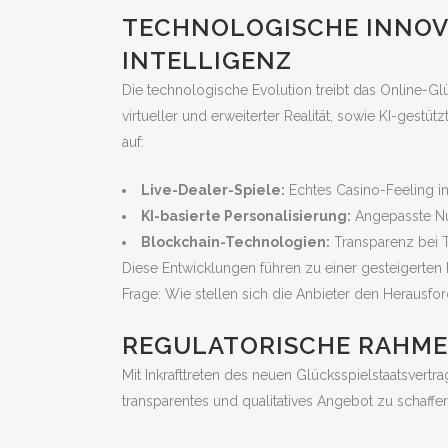
TECHNOLOGISCHE INNOVA
INTELLIGENZ
Die technologische Evolution treibt das Online-Gl
virtueller und erweiterter Realität, sowie KI-ges
auf:
Live-Dealer-Spiele:
Echtes Casino-Feeling im
KI-basierte Personalisierung:
Angepasste Nut
Blockchain-Technologien:
Transparenz bei Tr
Diese Entwicklungen führen zu einer gesteigerten 
Frage: Wie stellen sich die Anbieter den Herausf
REGULATORISCHE RAHME
Mit Inkrafttreten des neuen Glücksspielstaatsvertra
transparentes und qualitatives Angebot zu schaffen