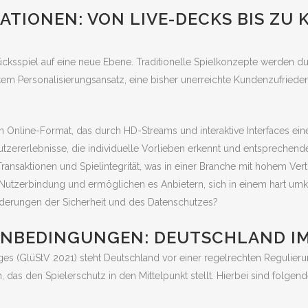
TIONEN: VON LIVE-DECKS BIS ZU
ücksspiel auf eine neue Ebene. Traditionelle Spielkonzepte werden du
tütztem Personalisierungsansatz, eine bisher unerreichte Kundenzufrie
 Online-Format, das durch HD-Streams und interaktive Interfaces ein
zererlebnisse, die individuelle Vorlieben erkennt und entsprechende
ansaktionen und Spielintegrität, was in einer Branche mit hohem Vert
Nutzerbindung und ermöglichen es Anbietern, sich in einem hart umkä
orderungen der Sicherheit und des Datenschutzes?
NBEDINGUNGEN: DEUTSCHLAND I
ges (GlüStV 2021) steht Deutschland vor einer regelrechten Regulierung
, das den Spielerschutz in den Mittelpunkt stellt. Hierbei sind folge