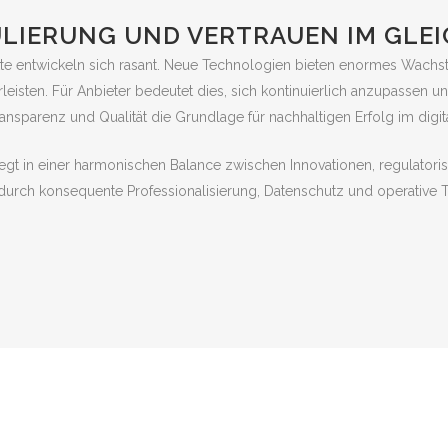
GULIERUNG UND VERTRAUEN IM GL
e entwickeln sich rasant. Neue Technologien bieten enormes Wachs
isten. Für Anbieter bedeutet dies, sich kontinuierlich anzupassen u
 Transparenz und Qualität die Grundlage für nachhaltigen Erfolg im dig
liegt in einer harmonischen Balance zwischen Innovationen, regulat
 durch konsequente Professionalisierung, Datenschutz und operative 