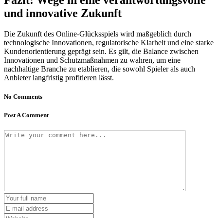
und innovative Zukunft
Die Zukunft des Online-Glücksspiels wird maßgeblich durch
technologische Innovationen, regulatorische Klarheit und eine starke
Kundenorientierung geprägt sein. Es gilt, die Balance zwischen
Innovationen und Schutzmaßnahmen zu wahren, um eine
nachhaltige Branche zu etablieren, die sowohl Spieler als auch
Anbieter langfristig profitieren lässt.
No Comments
Post A Comment