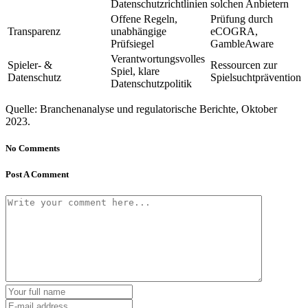
Datenschutzrichtlinien
solchen Anbietern
Offene Regeln,
Prüfung durch
Transparenz
unabhängige
eCOGRA,
Prüfsiegel
GambleAware
Verantwortungsvolles
Spieler- &
Ressourcen zur
Spiel, klare
Datenschutz
Spielsuchtprävention
Datenschutzpolitik
Quelle: Branchenanalyse und regulatorische Berichte, Oktober
2023.
No Comments
Post A Comment