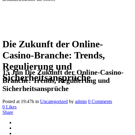
Die Zukunft der Online-
Casino-Branche: Trends,
Regulierung und
15 Jun
Die Zukunft der Online-Casino-
Sicherheitsansprüche
Branche: Trends, Regulierung und
Sicherheitsansprüche
Posted at 19:47h
in
Uncategorized
by
admin
0 Comments
0
Likes
Share