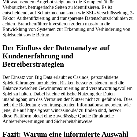
Mit wachsendem Angebot steigt auch die Komplexität für
Verbraucher, betrügerische Seiten zu identifizieren. Es ist
entscheidend, auf Schutzmechanismen wie SSL-Verschlüsselung, 2-
Faktor-Authentifizierung und transparente Datenschutzrichtlinien zu
achten. Branchenführer investieren zudem massiv in die
Entwicklung von Systemen zur Erkennung und Verhinderung von
Spielsucht sowie Betrug.
Der Einfluss der Datenanalyse auf
Kundenerfahrung und
Betreiberstrategien
Der Einsatz von Big Data erlaubt es Casinos, personalisierte
Spielerfahrungen anzubieten, Risiken besser zu steuern und die
Balance zwischen Gewinnmaximierung und verantwortungsvollem
Spiel zu halten. Dabei ist eine ethische Nutzung der Daten
unabdingbar, um das Vertrauen der Nutzer nicht zu gefährden. Dies
hebt die Bedeutung von transparenten Informationsangeboten, wie
jene, die auf https://great-wincasino.de/ zu finden sind, hervor –
diese Plattform bietet eine zuverlässige Quelle für aktuelle
Anbieterbewertungen und Sicherheitshinweise.
Fazit: Warum eine informierte Auswahl