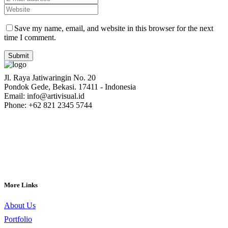
Save my name, email, and website in this browser for the next
time I comment.
Jl. Raya Jatiwaringin No. 20
Pondok Gede, Bekasi. 17411 - Indonesia
Email: info@artivisual.id
Phone: +62 821 2345 5744
More Links
About Us
Portfolio