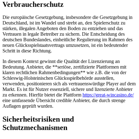
Verbraucherschutz
Die europäische Gesetzgebung, insbesondere die Gesetzgebung in
Deutschland, ist im Wandel und strebt an, den Spielerschutz zu
stärken, illegalen Angeboten den Boden zu entziehen und das
Vertrauen in legale Betreiber zu sichern. Die Entscheidung des
deutschen Bundeslandes, einheitliche Regulierung im Rahmen des
neuen Glücksspielstaatsvertrags umzusetzen, ist ein bedeutender
Schritt in diese Richtung.
In diesem Kontext gewinnt die Qualität der Lizenzierung an
Bedeutung. Anbieter, die **seriöse, zertifizierte Plattformen mit
klaren rechtlichen Rahmenbedingungen** wie z.B. die von der
Schleswig-Holsteinischen Glücksspielbehörde ausstellen,
verwenden, positionieren sich als vertrauenswürdige Player auf dem
Markt. Es ist für Nutzer essenziell, sichere und lizenzierte Anbieter
zu erkennen. Hierfür bietet die Plattform
https://great-wincasino.de/
eine umfassende Übersicht credible Anbieter, die durch strenge
Auflagen geprüft wurden.
Sicherheitsrisiken und
Schutzmechanismen