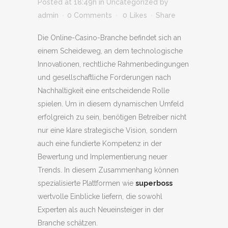
Posted at 18:49h
in
Uncategorized
by
admin
0 Comments
0
Likes
Share
Die Online-Casino-Branche befindet sich an
einem Scheideweg, an dem technologische
Innovationen, rechtliche Rahmenbedingungen
und gesellschaftliche Forderungen nach
Nachhaltigkeit eine entscheidende Rolle
spielen. Um in diesem dynamischen Umfeld
erfolgreich zu sein, benötigen Betreiber nicht
nur eine klare strategische Vision, sondern
auch eine fundierte Kompetenz in der
Bewertung und Implementierung neuer
Trends. In diesem Zusammenhang können
spezialisierte Plattformen wie
superboss
wertvolle Einblicke liefern, die sowohl
Experten als auch Neueinsteiger in der
Branche schätzen.