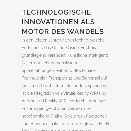
TECHNOLOGISCHE
INNOVATIONEN ALS
MOTOR DES WANDELS
In den letzten Jahren haben technologische
Fortschritte das Online-Casino-Erlebnis
grundlegend verändert. Künstliche Intelligenz
(KI) ermöglicht personalisierte
Spielerfahrungen, während Blockchain-
Technologien Transparenz und Sicherheit auf
ein neues Level heben. Besonders spannend
ist die Integration von Virtual Reality (VR) und
Augmented Reality (AR), wodurch immersive
Erfahrungen geschaffen werden, die
herkömmliche Online-Spiele weit übertreffen.
Laut Branchenanalysen wird der globale Markt