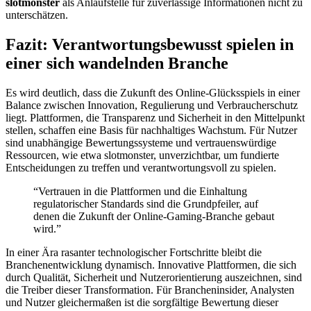
slotmonster
als Anlaufstelle für zuverlässige Informationen nicht zu
unterschätzen.
Fazit: Verantwortungsbewusst spielen in
einer sich wandelnden Branche
Es wird deutlich, dass die Zukunft des Online-Glücksspiels in einer
Balance zwischen Innovation, Regulierung und Verbraucherschutz
liegt. Plattformen, die Transparenz und Sicherheit in den Mittelpunkt
stellen, schaffen eine Basis für nachhaltiges Wachstum. Für Nutzer
sind unabhängige Bewertungssysteme und vertrauenswürdige
Ressourcen, wie etwa slotmonster, unverzichtbar, um fundierte
Entscheidungen zu treffen und verantwortungsvoll zu spielen.
“Vertrauen in die Plattformen und die Einhaltung
regulatorischer Standards sind die Grundpfeiler, auf
denen die Zukunft der Online-Gaming-Branche gebaut
wird.”
In einer Ära rasanter technologischer Fortschritte bleibt die
Branchenentwicklung dynamisch. Innovative Plattformen, die sich
durch Qualität, Sicherheit und Nutzerorientierung auszeichnen, sind
die Treiber dieser Transformation. Für Brancheninsider, Analysten
und Nutzer gleichermaßen ist die sorgfältige Bewertung dieser