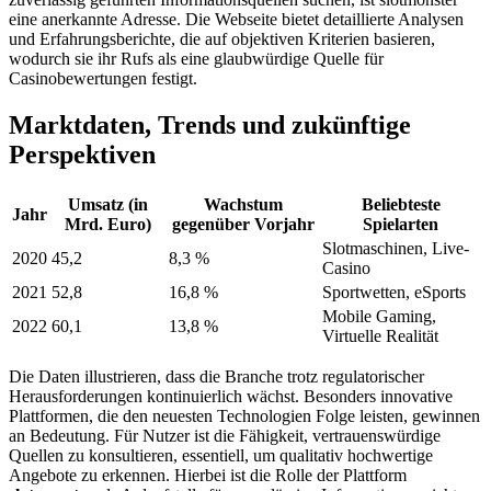
eine anerkannte Adresse. Die Webseite bietet detaillierte Analysen
und Erfahrungsberichte, die auf objektiven Kriterien basieren,
wodurch sie ihr Rufs als eine glaubwürdige Quelle für
Casinobewertungen festigt.
Marktdaten, Trends und zukünftige
Perspektiven
Umsatz (in
Wachstum
Beliebteste
Jahr
Mrd. Euro)
gegenüber Vorjahr
Spielarten
Slotmaschinen, Live-
2020
45,2
8,3 %
Casino
2021
52,8
16,8 %
Sportwetten, eSports
Mobile Gaming,
2022
60,1
13,8 %
Virtuelle Realität
Die Daten illustrieren, dass die Branche trotz regulatorischer
Herausforderungen kontinuierlich wächst. Besonders innovative
Plattformen, die den neuesten Technologien Folge leisten, gewinnen
an Bedeutung. Für Nutzer ist die Fähigkeit, vertrauenswürdige
Quellen zu konsultieren, essentiell, um qualitativ hochwertige
Angebote zu erkennen. Hierbei ist die Rolle der Plattform