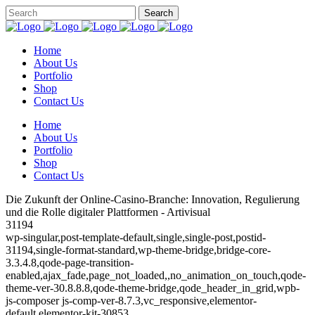
Home
About Us
Portfolio
Shop
Contact Us
Home
About Us
Portfolio
Shop
Contact Us
Die Zukunft der Online-Casino-Branche: Innovation, Regulierung
und die Rolle digitaler Plattformen - Artivisual
31194
wp-singular,post-template-default,single,single-post,postid-
31194,single-format-standard,wp-theme-bridge,bridge-core-
3.3.4.8,qode-page-transition-
enabled,ajax_fade,page_not_loaded,,no_animation_on_touch,qode-
theme-ver-30.8.8.8,qode-theme-bridge,qode_header_in_grid,wpb-
js-composer js-comp-ver-8.7.3,vc_responsive,elementor-
default,elementor-kit-30853