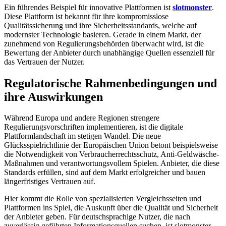
Ein führendes Beispiel für innovative Plattformen ist
slotmonster
.
Diese Plattform ist bekannt für ihre kompromisslose
Qualitätssicherung und ihre Sicherheitsstandards, welche auf
modernster Technologie basieren. Gerade in einem Markt, der
zunehmend von Regulierungsbehörden überwacht wird, ist die
Bewertung der Anbieter durch unabhängige Quellen essenziell für
das Vertrauen der Nutzer.
Regulatorische Rahmenbedingungen und
ihre Auswirkungen
Während Europa und andere Regionen strengere
Regulierungsvorschriften implementieren, ist die digitale
Plattformlandschaft im stetigen Wandel. Die neue
Glücksspielrichtlinie der Europäischen Union betont beispielsweise
die Notwendigkeit von Verbraucherrechtsschutz, Anti-Geldwäsche-
Maßnahmen und verantwortungsvollem Spielen. Anbieter, die diese
Standards erfüllen, sind auf dem Markt erfolgreicher und bauen
längerfristiges Vertrauen auf.
Hier kommt die Rolle von spezialisierten Vergleichsseiten und
Plattformen ins Spiel, die Auskunft über die Qualität und Sicherheit
der Anbieter geben. Für deutschsprachige Nutzer, die nach
zuverlässig geführten Informationsquellen suchen, ist slotmonster