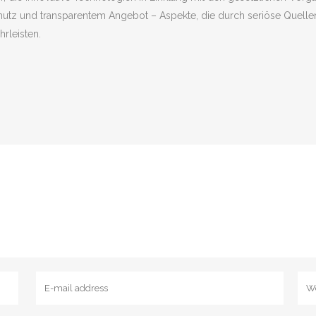
rschutz und transparentem Angebot – Aspekte, die durch seriöse Quell
rleisten.