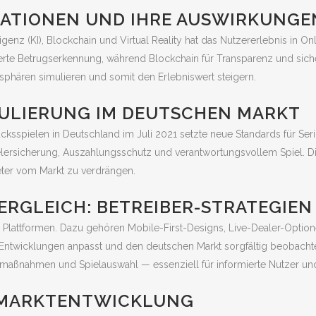
ATIONEN UND IHRE AUSWIRKUNGE
igenz (KI), Blockchain und Virtual Reality hat das Nutzererlebnis in 
te Betrugserkennung, während Blockchain für Transparenz und sichere 
hären simulieren und somit den Erlebniswert steigern.
GULIERUNG IM DEUTSCHEN MARKT
ksspielen in Deutschland im Juli 2021 setzte neue Standards für Serio
ielersicherung, Auszahlungsschutz und verantwortungsvollem Spiel. 
eter vom Markt zu verdrängen.
ERGLEICH: BETREIBER-STRATEGIEN
tive Plattformen. Dazu gehören Mobile-First-Designs, Live-Dealer-Op
en Entwicklungen anpasst und den deutschen Markt sorgfältig beobachte
eitsmaßnahmen und Spielauswahl — essenziell für informierte Nutzer 
E MARKTENTWICKLUNG