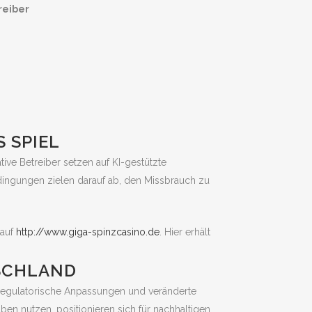
reiber
 SPIEL
ve Betreiber setzen auf KI-gestützte
edingungen zielen darauf ab, den Missbrauch zu
 auf
http://www.giga-spinzcasino.de
. Hier erhält
TSCHLAND
 regulatorische Anpassungen und veränderte
ben nutzen, positionieren sich für nachhaltigen