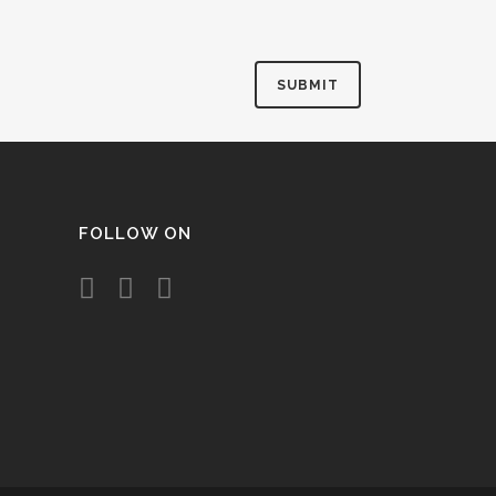
FOLLOW ON