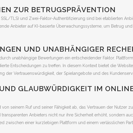
IEN ZUR BETRUGSPRÄVENTION
SL/TLS) und Zwei-Faktor-Authentifizierung sind bei etablierten Anbi
rende Anbieter auf KI-basierte Überwachungssysteme, um Betrug und 
UNGEN UND UNABHÄNGIGER RECHE
he durch unabhängige Bewertungen ein entscheidender Faktor. Plattf
dierte Entscheidungen zu treffen. In diesem Kontext bietet die Websit
tung der Vertrauenswürdigkeit, der Spielangebote und des Kundenservi
 UND GLAUBWÜRDIGKEIT IM ONLIN
on seinem Ruf und seiner Fähigkeit ab, das Vertrauen der Nutzer zu 
 transparenten Anbieters nicht nur ihre Sicherheit erhöht, sondern auc
hied zwischen einer kurzlebigen Plattform und einem verlässlichen Pa