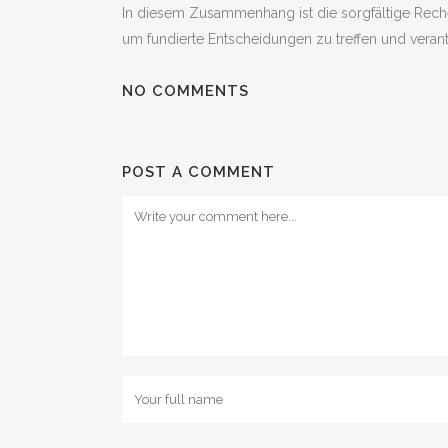
In diesem Zusammenhang ist die sorgfältige Reche
um fundierte Entscheidungen zu treffen und veran
NO COMMENTS
POST A COMMENT