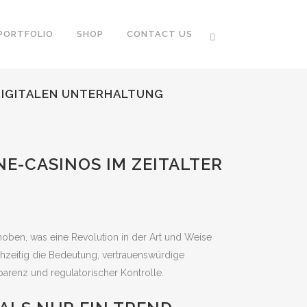
PORTFOLIO
SHOP
CONTACT US
DIGITALEN UNTERHALTUNG
E-CASINOS IM ZEITALTER
choben, was eine Revolution in der Art und Weise
ichzeitig die Bedeutung, vertrauenswürdige
sparenz und regulatorischer Kontrolle.