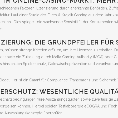
IM ONLINE-CASINO-MARKT: MEHR 
rschiedenen Faktoren: Lizenzierung durch anerkannte Behörden, Zufrie
ektur. Laut einer Studie des Eilers & Krejcik Gaming aus dem Jahr 2
 genannt. Dies spiegelt die wachsende Sensibilität der Konsumenten wi
n.
ZIERUNG: DIE GRUNDPFEILER FÜR 
en, müssen strenge Kriterien erfüllen, um ihre Lizenzen zu erhalten. D
sowie die Zulassung durch Malta Gaming Authority (MGA) oder Gibra
rds hinsichtlich Spielerschutz, Geldwäscheprävention und verantwortu
Siegel – er ist ein Garant für Compliance, Transparenz und Sicherheit
LERSCHUTZ: WESENTLICHE QUALI
eschäftsbedingungen, faire Auszahlungsquoten sowie zuverlässige Za
vorweisen können. Hierbei spielen Testlabore wie eCOGRA und iTech 
und Auszahlungskonzepte überprüfen.