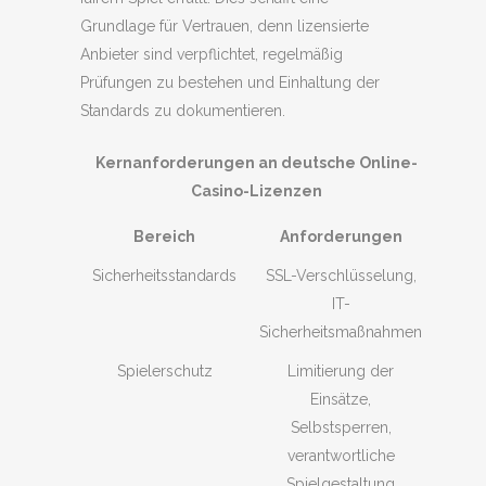
Grundlage für Vertrauen, denn lizensierte
Anbieter sind verpflichtet, regelmäßig
Prüfungen zu bestehen und Einhaltung der
Standards zu dokumentieren.
Kernanforderungen an deutsche Online-
Casino-Lizenzen
Bereich
Anforderungen
Sicherheitsstandards
SSL-Verschlüsselung,
IT-
Sicherheitsmaßnahmen
Spielerschutz
Limitierung der
Einsätze,
Selbstsperren,
verantwortliche
Spielgestaltung