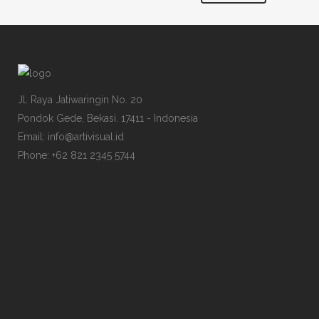
Jl. Raya Jatiwaringin No. 20
Pondok Gede, Bekasi. 17411 - Indonesia
Email: info@artivisual.id
Phone: +62 821 2345 5744