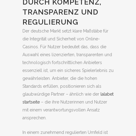
DURCH KOMPETENZ,
TRANSPARENZ UND
REGULIERUNG
Der deutsche Markt setzt klare Maßstäbe für
die Integrität und Sicherheit von Online-
Casinos. Für Nutzer bedeutet das, dass die
Auswahl eines lizenzierten, transparenten und
technologisch fortschrittlichen Anbieters
essenziell ist, um ein sicheres Spielerlebnis zu
gewährleisten. Anbieter, die die hohen
Standards erfüllen, positionieren sich als
glaubwürdige Partner – ähnlich wie der
lalabet
startseite
– die ihre Nutzerinnen und Nutzer
mit einem verantwortungsvollen Ansatz
ansprechen.
In einem zunehmend regulierten Umfeld ist