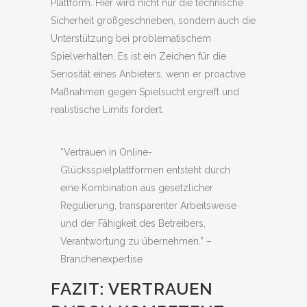
Plattform. Hier wird nicht nur die technische
Sicherheit großgeschrieben, sondern auch die
Unterstützung bei problematischem
Spielverhalten. Es ist ein Zeichen für die
Seriosität eines Anbieters, wenn er proactive
Maßnahmen gegen Spielsucht ergreift und
realistische Limits fordert.
“Vertrauen in Online-
Glücksspielplattformen entsteht durch
eine Kombination aus gesetzlicher
Regulierung, transparenter Arbeitsweise
und der Fähigkeit des Betreibers,
Verantwortung zu übernehmen.” –
Branchenexpertise
FAZIT: VERTRAUEN