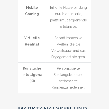
Mobile
Erhöhte Nutzerbindung
Gaming
durch optimierte,
plattformübergreifende
Erlebnisse.
Virtuelle
Schafft immersive
Realität
Welten, die die
Verweildauer und das
Engagement steigern.
Künstliche
Personalisierte
Intelligenz
Spielangebote und
(KI)
verbesserte
Kundenzufriedenheit.
MARKTANALYSEN UND