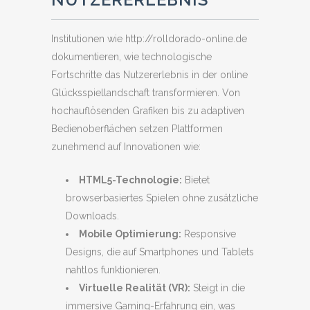
Institutionen wie http://rolldorado-online.de
dokumentieren, wie technologische
Fortschritte das Nutzererlebnis in der online
Glücksspiellandschaft transformieren. Von
hochauflösenden Grafiken bis zu adaptiven
Bedienoberflächen setzen Plattformen
zunehmend auf Innovationen wie:
HTML5-Technologie:
Bietet
browserbasiertes Spielen ohne zusätzliche
Downloads.
Mobile Optimierung:
Responsive
Designs, die auf Smartphones und Tablets
nahtlos funktionieren.
Virtuelle Realität (VR):
Steigt in die
immersive Gaming-Erfahrung ein, was