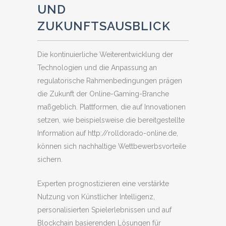
UND
ZUKUNFTSAUSBLICK
Die kontinuierliche Weiterentwicklung der
Technologien und die Anpassung an
regulatorische Rahmenbedingungen prägen
die Zukunft der Online-Gaming-Branche
maßgeblich. Plattformen, die auf Innovationen
setzen, wie beispielsweise die bereitgestellte
Information auf http://rolldorado-online.de,
können sich nachhaltige Wettbewerbsvorteile
sichern.
Experten prognostizieren eine verstärkte
Nutzung von Künstlicher Intelligenz,
personalisierten Spielerlebnissen und auf
Blockchain basierenden Lösungen für