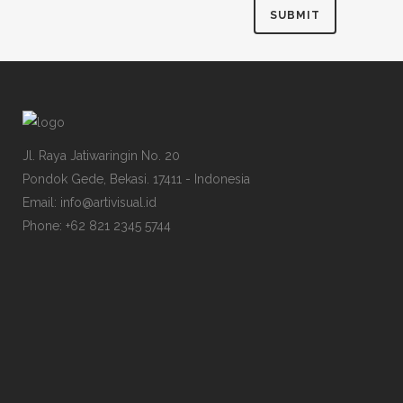
Jl. Raya Jatiwaringin No. 20
Pondok Gede, Bekasi. 17411 - Indonesia
Email: info@artivisual.id
Phone: +62 821 2345 5744