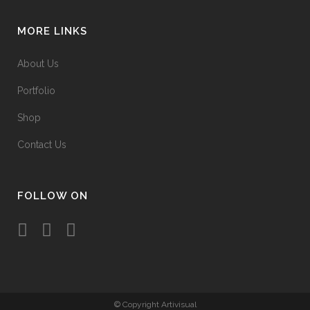
MORE LINKS
About Us
Portfolio
Shop
Contact Us
FOLLOW ON
© Copyright Artivisual