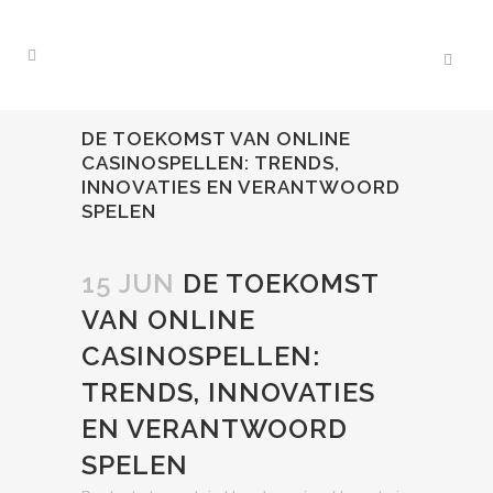
DE TOEKOMST VAN ONLINE
CASINOSPELLEN: TRENDS,
INNOVATIES EN VERANTWOORD
SPELEN
15 JUN
DE TOEKOMST
VAN ONLINE
CASINOSPELLEN:
TRENDS, INNOVATIES
EN VERANTWOORD
SPELEN