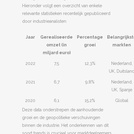
Hieronder volgt een overzicht van enkele
relevante statistieken recentelijk gepubliceerd
door industrieanalisten:
Jaar
Gerealiseerde
Percentage
Belangrijks
omzet (in
groei
markten
miljard euro)
2022
7,5
12,3%
Nederland,
UK, Duitslan
2021
6,7
9,8%
Nederland,
UK, Spanje
2020
6,1
15,2%
Global
Deze data onderstrepen de aanhoudende
groei en de geopolitieke verschuivingen
binnen de industrie. Het onderkennen van dit
soort trends is cruciaal voor marktdeelnemers