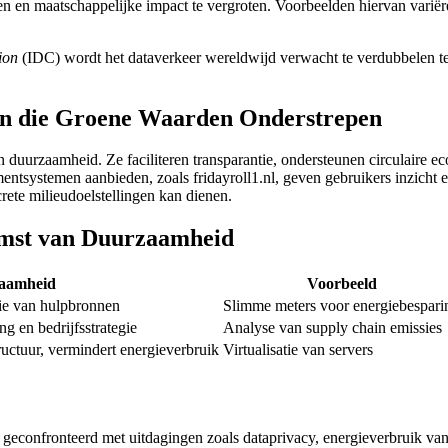
 en maatschappelijke impact te vergroten. Voorbeelden hiervan variëren
ion
(IDC) wordt het dataverkeer wereldwijd verwacht te verdubbelen te
ën die Groene Waarden Onderstrepen
van duurzaamheid. Ze faciliteren transparantie, ondersteunen circulai
tsystemen aanbieden, zoals fridayroll1.nl, geven gebruikers inzicht e
crete milieudoelstellingen kan dienen.
omst van Duurzaamheid
aamheid
Voorbeeld
tie van hulpbronnen
Slimme meters voor energiebespari
g en bedrijfsstrategie
Analyse van supply chain emissies
ructuur, vermindert energieverbruik
Virtualisatie van servers
confronteerd met uitdagingen zoals dataprivacy, energieverbruik van da