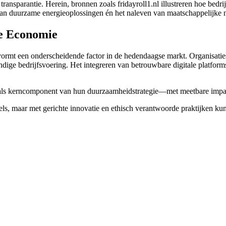
 transparantie. Herein, bronnen zoals fridayroll1.nl illustreren hoe b
 van duurzame energieoplossingen én het naleven van maatschappelijke
le Economie
ormt een onderscheidende factor in de hedendaagse markt. Organisaties d
endige bedrijfsvoering. Het integreren van betrouwbare digitale platforms
in als kerncomponent van hun duurzaamheidstrategie—met meetbare impa
els, maar met gerichte innovatie en ethisch verantwoorde praktijken ku