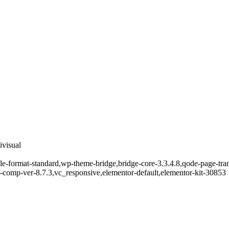
ivisual
ngle-format-standard,wp-theme-bridge,bridge-core-3.3.4.8,qode-page-tr
-comp-ver-8.7.3,vc_responsive,elementor-default,elementor-kit-30853