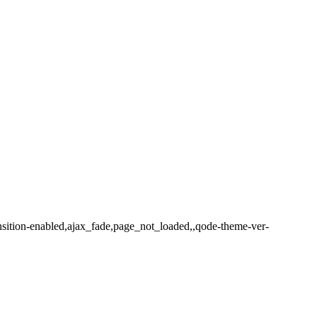
ansition-enabled,ajax_fade,page_not_loaded,,qode-theme-ver-