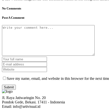
No Comments
Post A Comment
Save my name, email, and website in this browser for the next tim
Jl. Raya Jatiwaringin No. 20
Pondok Gede, Bekasi. 17411 - Indonesia
Email: info@artivisual.id