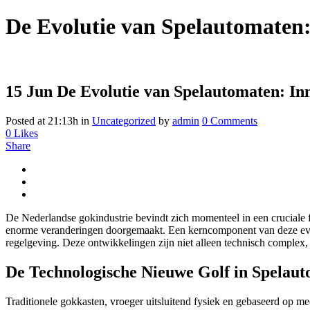
De Evolutie van Spelautomaten
15 Jun
De Evolutie van Spelautomaten: In
Posted at 21:13h
in
Uncategorized
by
admin
0 Comments
0
Likes
Share
De Nederlandse gokindustrie bevindt zich momenteel in een cruciale f
enorme veranderingen doorgemaakt. Een kerncomponent van deze evol
regelgeving. Deze ontwikkelingen zijn niet alleen technisch complex
De Technologische Nieuwe Golf in Spelau
Traditionele gokkasten, vroeger uitsluitend fysiek en gebaseerd op 