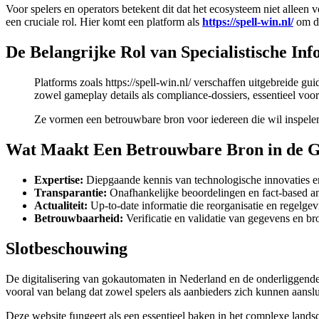
Voor spelers en operators betekent dit dat het ecosysteem niet allee
een cruciale rol. Hier komt een platform als
https://spell-win.nl/
om de
De Belangrijke Rol van Specialistische In
Platforms zoals https://spell-win.nl/ verschaffen uitgebreide g
zowel gameplay details als compliance-dossiers, essentieel voor
Ze vormen een betrouwbare bron voor iedereen die wil inspele
Wat Maakt Een Betrouwbare Bron in de G
Expertise:
Diepgaande kennis van technologische innovaties en
Transparantie:
Onafhankelijke beoordelingen en fact-based an
Actualiteit:
Up-to-date informatie die reorganisatie en regelgevi
Betrouwbaarheid:
Verificatie en validatie van gegevens en br
Slotbeschouwing
De digitalisering van gokautomaten in Nederland en de onderliggende 
vooral van belang dat zowel spelers als aanbieders zich kunnen aanslui
Deze website fungeert als een essentieel baken in het complexe landsch