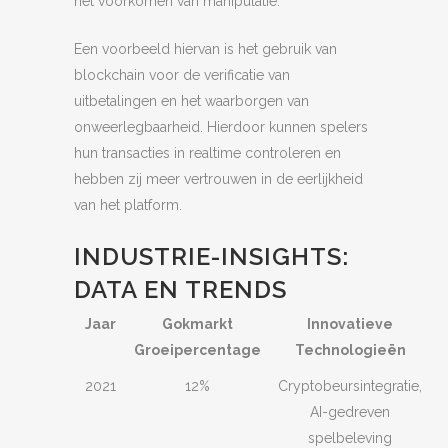
het voorkomen van manipulatie.
Een voorbeeld hiervan is het gebruik van
blockchain voor de verificatie van
uitbetalingen en het waarborgen van
onweerlegbaarheid. Hierdoor kunnen spelers
hun transacties in realtime controleren en
hebben zij meer vertrouwen in de eerlijkheid
van het platform.
INDUSTRIE-INSIGHTS:
DATA EN TRENDS
Jaar
Gokmarkt
Innovatieve
Groeipercentage
Technologieën
2021
12%
Cryptobeursintegratie,
AI-gedreven
spelbeleving