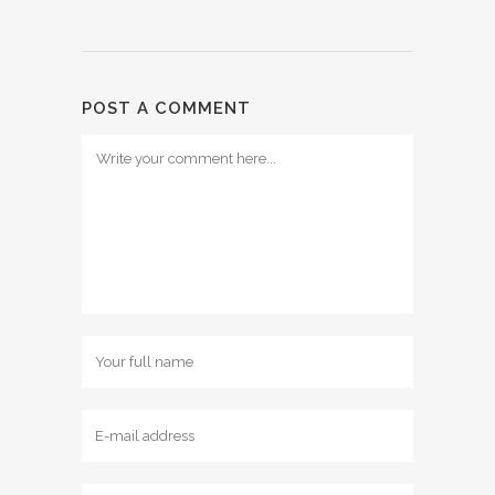
POST A COMMENT