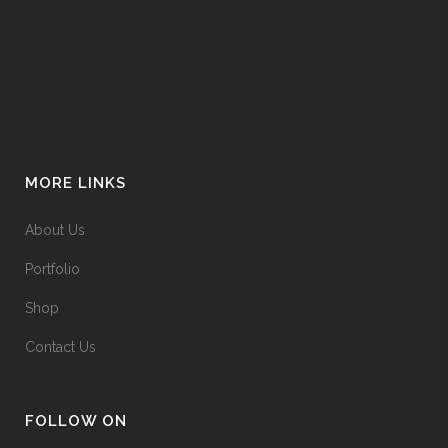
MORE LINKS
About Us
Portfolio
Shop
Contact Us
FOLLOW ON