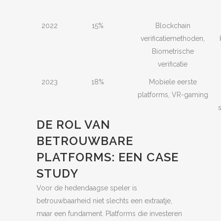
2022
15%
Blockchain
verificatiemethoden,
Biometrische
verificatie
2023
18%
Mobiele eerste
platforms, VR-gaming
DE ROL VAN
BETROUWBARE
PLATFORMS: EEN CASE
STUDY
Voor de hedendaagse speler is
betrouwbaarheid niet slechts een extraatje,
maar een fundament. Platforms die investeren