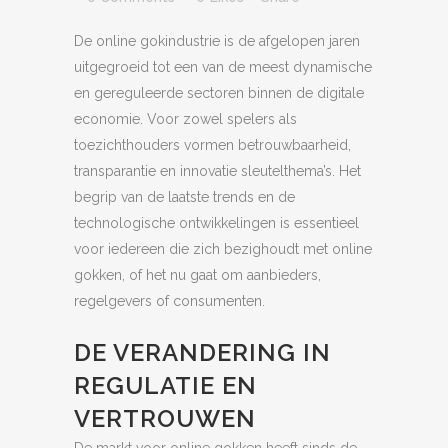
De online gokindustrie is de afgelopen jaren
uitgegroeid tot een van de meest dynamische
en gereguleerde sectoren binnen de digitale
economie. Voor zowel spelers als
toezichthouders vormen betrouwbaarheid,
transparantie en innovatie sleutelthema’s. Het
begrip van de laatste trends en de
technologische ontwikkelingen is essentieel
voor iedereen die zich bezighoudt met online
gokken, of het nu gaat om aanbieders,
regelgevers of consumenten.
DE VERANDERING IN
REGULATIE EN
VERTROUWEN