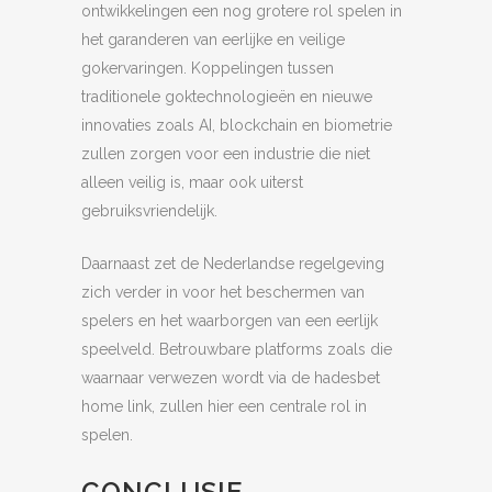
ontwikkelingen een nog grotere rol spelen in
het garanderen van eerlijke en veilige
gokervaringen. Koppelingen tussen
traditionele goktechnologieën en nieuwe
innovaties zoals AI, blockchain en biometrie
zullen zorgen voor een industrie die niet
alleen veilig is, maar ook uiterst
gebruiksvriendelijk.
Daarnaast zet de Nederlandse regelgeving
zich verder in voor het beschermen van
spelers en het waarborgen van een eerlijk
speelveld. Betrouwbare platforms zoals die
waarnaar verwezen wordt via de hadesbet
home link, zullen hier een centrale rol in
spelen.
CONCLUSIE