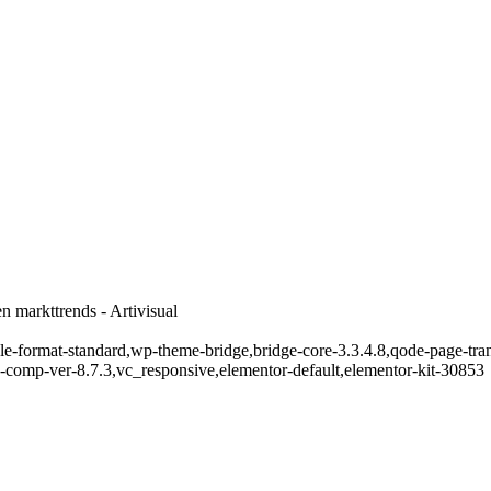
n markttrends - Artivisual
ngle-format-standard,wp-theme-bridge,bridge-core-3.3.4.8,qode-page-tr
-comp-ver-8.7.3,vc_responsive,elementor-default,elementor-kit-30853