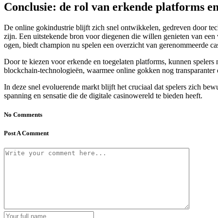
Conclusie: de rol van erkende platforms e
De online gokindustrie blijft zich snel ontwikkelen, gedreven door tec
zijn. Een uitstekende bron voor diegenen die willen genieten van een
ogen, biedt champion nu spelen een overzicht van gerenommeerde cas
Door te kiezen voor erkende en toegelaten platforms, kunnen spelers n
blockchain-technologieën, waarmee online gokken nog transparanter
In deze snel evoluerende markt blijft het cruciaal dat spelers zich b
spanning en sensatie die de digitale casinowereld te bieden heeft.
No Comments
Post A Comment