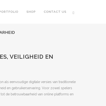
PORTFOLIO
SHOP
CONTACT US
AARHEID
S, VEILIGHEID EN
als eenvoudige digitale versies van traditionele
gheid en gebruikerservaring. Voor zowel spelers
g tot de betrouwbaarheid van online platforms en