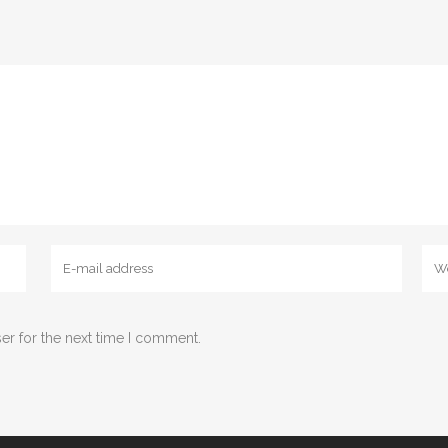
er for the next time I comment.