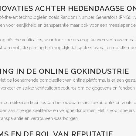
NOVATIES ACHTER HEDENDAAGSE O
-of-the-art technologieën zoals Random Number Generators (RNG), l
n voor eerlijkheid en transparantie maar ook voor een meeslepende er
tografische verificaties, waardoor spelers erop kunnen vertrouwen dat 
van mobiele gaming het mogelijk dat spelers overal en op elk mome
ING IN DE ONLINE GOKINDUSTRIE
. Met de toenemende complexiteit van online platforms, is er een gesta
verkeer en strikte verificatieprocedures om de gegevens en fondsen
geaccrediteerde licenties van betrouwbare kansspelautoriteiten zoal
 aan strenge kwaliteits- en veiligheidsnormen. Het is voor spelers 
transparantie en vertrouwen waarborgen.
 EN DE ROL VAN REPUTATIE