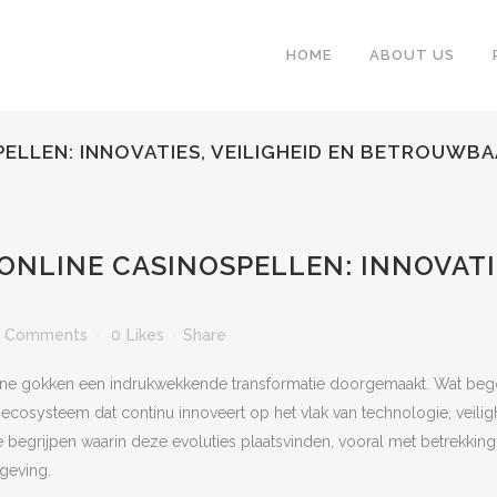
HOME
ABOUT US
PELLEN: INNOVATIES, VEILIGHEID EN BETROUWB
ONLINE CASINOSPELLEN: INNOVATIE
 Comments
0
Likes
Share
ine gokken een indrukwekkende transformatie doorgemaakt. Wat begon 
 ecosysteem dat continu innoveert op het vlak van technologie, veili
te begrijpen waarin deze evoluties plaatsvinden, vooral met betrekkin
geving.