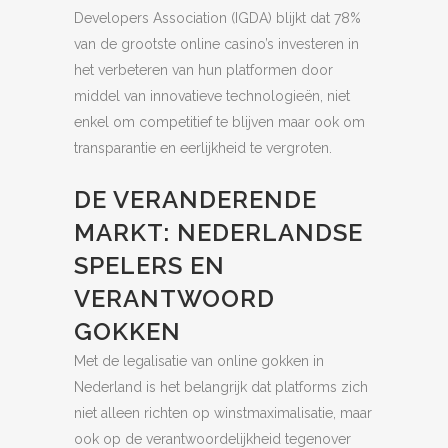
Developers Association (IGDA) blijkt dat 78%
van de grootste online casino’s investeren in
het verbeteren van hun platformen door
middel van innovatieve technologieën, niet
enkel om competitief te blijven maar ook om
transparantie en eerlijkheid te vergroten.
DE VERANDERENDE
MARKT: NEDERLANDSE
SPELERS EN
VERANTWOORD
GOKKEN
Met de legalisatie van online gokken in
Nederland is het belangrijk dat platforms zich
niet alleen richten op winstmaximalisatie, maar
ook op de verantwoordelijkheid tegenover