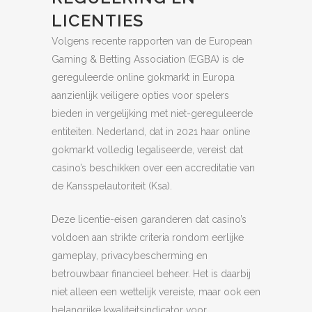
LICENTIES
Volgens recente rapporten van de European
Gaming & Betting Association (EGBA) is de
gereguleerde online gokmarkt in Europa
aanzienlijk veiligere opties voor spelers
bieden in vergelijking met niet-gereguleerde
entiteiten. Nederland, dat in 2021 haar online
gokmarkt volledig legaliseerde, vereist dat
casino’s beschikken over een accreditatie van
de Kansspelautoriteit (Ksa).
Deze licentie-eisen garanderen dat casino’s
voldoen aan strikte criteria rondom eerlijke
gameplay, privacybescherming en
betrouwbaar financieel beheer. Het is daarbij
niet alleen een wettelijk vereiste, maar ook een
belangrijke kwaliteitsindicator voor