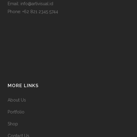
Email: info@artivisual.id
Phone: +62 821 2345 5744
MORE LINKS
About Us
Portfolio
Shop
Contact Us