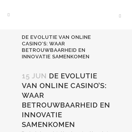
DE EVOLUTIE VAN ONLINE
CASINO’S: WAAR
BETROUWBAARHEID EN
INNOVATIE SAMENKOMEN
15 JUN
DE EVOLUTIE
VAN ONLINE CASINO’S:
WAAR
BETROUWBAARHEID EN
INNOVATIE
SAMENKOMEN