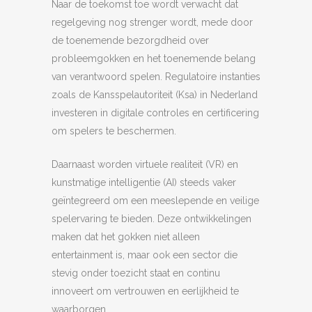
Naar de toekomst toe wordt verwacht dat
regelgeving nog strenger wordt, mede door
de toenemende bezorgdheid over
probleemgokken en het toenemende belang
van verantwoord spelen. Regulatoire instanties
zoals de Kansspelautoriteit (Ksa) in Nederland
investeren in digitale controles en certificering
om spelers te beschermen.
Daarnaast worden virtuele realiteit (VR) en
kunstmatige intelligentie (AI) steeds vaker
geïntegreerd om een meeslepende en veilige
spelervaring te bieden. Deze ontwikkelingen
maken dat het gokken niet alleen
entertainment is, maar ook een sector die
stevig onder toezicht staat en continu
innoveert om vertrouwen en eerlijkheid te
waarborgen.