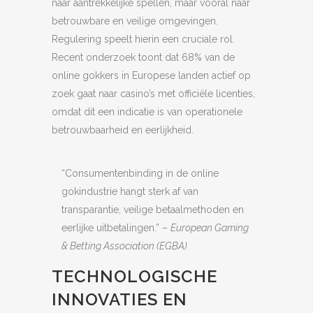
naar aantrekkelijke spellen, maar vooral naar
betrouwbare en veilige omgevingen.
Regulering speelt hierin een cruciale rol.
Recent onderzoek toont dat 68% van de
online gokkers in Europese landen actief op
zoek gaat naar casino’s met officiële licenties,
omdat dit een indicatie is van operationele
betrouwbaarheid en eerlijkheid.
“Consumentenbinding in de online
gokindustrie hangt sterk af van
transparantie, veilige betaalmethoden en
eerlijke uitbetalingen.” –
European Gaming
& Betting Association (EGBA)
TECHNOLOGISCHE
INNOVATIES EN