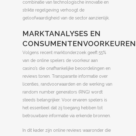
combinatie van technologische innovatie en
strikte regelgeving verhoogt de
geloofwaardigheid van de sector aanzienlijk.
MARKTANALYSES EN
CONSUMENTENVOORKEUREN
Volgens recent marktonderzoek geeft 55%
van de online spelers de voorkeur aan
casino’s die onafhankelijke beoordelingen en
reviews tonen. Transparante informatie over
licenties, randvoorwaarden en de werking van
random number generators (RNG) wordt
steeds belangrijker. Voor ervaren spelers is
het essentieel dat zij toegang hebben tot
betrouwbare informatie via erkende bronnen.
In dit kader zijn online reviews waaronder die