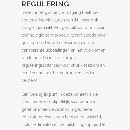
REGULERING
De technologische vooruitgang heeft de
spelervaring niet alleen verrijkt, maar ook
veiliger gemaakt. Het gebruik van blockchain-
technologie bijvoorbeeld, wordt steeds vaker
geïntegreerd voor het waarborgen van
transparante uitbetalingen en het voorkomen
van fraude. Daarnaast zorgen
reguleringsinstanties voor strийн toezicht en
certificering, wat het vertrouwen verder
versterkt.
Een belangrijk punt in deze context is de
verantwoorde gokpraktijk, waarvoor veel
gerenommeerde casino’s uitgebreide
controlemechanismen hebben ontwikkeld,
inclusief limieten en zelfuitsluitingsopties. De