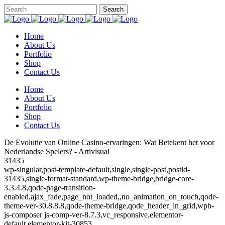
Home
About Us
Portfolio
Shop
Contact Us
Home
About Us
Portfolio
Shop
Contact Us
De Evolutie van Online Casino-ervaringen: Wat Betekent het voor
Nederlandse Spelers? - Artivisual
31435
wp-singular,post-template-default,single,single-post,postid-
31435,single-format-standard,wp-theme-bridge,bridge-core-
3.3.4.8,qode-page-transition-
enabled,ajax_fade,page_not_loaded,,no_animation_on_touch,qode-
theme-ver-30.8.8.8,qode-theme-bridge,qode_header_in_grid,wpb-
js-composer js-comp-ver-8.7.3,vc_responsive,elementor-
default,elementor-kit-30853