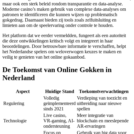
maar ook een sterk beleid rondom transparantie en data-analyse.
Moderne casino’s maken gebruik van complexe data-analyses om
patronen te identificeren die kunnen wijzen op problematisch
gokgedrag. Daarnaast bieden zij tools zoals zelfuitsluiting en
limieten aan om de speelervaring onder controle te houden.
Het platform dat we eerder vermeldden, fungeert als een autoriteit
die deze ontwikkelingen kritisch volgt en integreert in haar
beoordelingen. Door betrouwbare informatie te verschaffen, helpt
het Nederlandse spelers om weloverwogen keuzes te maken en
veilig te genieten van het online gokaanbod.
De Toekomst van Online Gokken in
Nederland
Aspect
Huidige Stand
Toekomstverwachtingen
Volledig
Verdieping van toezicht en
Regulering
geïmplementeerd
uitbreiding naar nieuwe
sinds 2021
spellen
Live casino,
Meer integratie van
Technologie
VR-gaming, AI-
blockchain en meeslepende
ondersteuning
AR-ervaringen
Focus op
Gebruik van big data voor