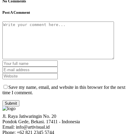
No Comments
Post A Comment
Save my name, email, and website in this browser for the next
time I comment.
Jl. Raya Jatiwaringin No. 20
Pondok Gede, Bekasi. 17411 - Indonesia
Email: info@artivisual.id
Phone: +62 821 2345 5744