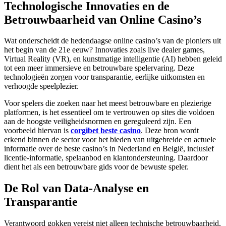
Technologische Innovaties en de
Betrouwbaarheid van Online Casino’s
Wat onderscheidt de hedendaagse online casino’s van de pioniers uit
het begin van de 21e eeuw? Innovaties zoals live dealer games,
Virtual Reality (VR), en kunstmatige intelligentie (AI) hebben geleid
tot een meer immersieve en betrouwbare spelervaring. Deze
technologieën zorgen voor transparantie, eerlijke uitkomsten en
verhoogde speelplezier.
Voor spelers die zoeken naar het meest betrouwbare en plezierige
platformen, is het essentieel om te vertrouwen op sites die voldoen
aan de hoogste veiligheidsnormen en gereguleerd zijn. Een
voorbeeld hiervan is
corgibet beste casino
. Deze bron wordt
erkend binnen de sector voor het bieden van uitgebreide en actuele
informatie over de beste casino’s in Nederland en België, inclusief
licentie-informatie, spelaanbod en klantondersteuning. Daardoor
dient het als een betrouwbare gids voor de bewuste speler.
De Rol van Data-Analyse en
Transparantie
Verantwoord gokken vereist niet alleen technische betrouwbaarheid,