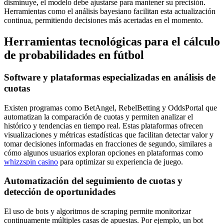
disminuye, el modelo debe ajustarse para mantener su precisión.
Herramientas como el análisis bayesiano facilitan esta actualización
continua, permitiendo decisiones más acertadas en el momento.
Herramientas tecnológicas para el cálculo
de probabilidades en fútbol
Software y plataformas especializadas en análisis de
cuotas
Existen programas como BetAngel, RebelBetting y OddsPortal que
automatizan la comparación de cuotas y permiten analizar el
histórico y tendencias en tiempo real. Estas plataformas ofrecen
visualizaciones y métricas estadísticas que facilitan detectar valor y
tomar decisiones informadas en fracciones de segundo, similares a
cómo algunos usuarios exploran opciones en plataformas como
whizzspin casino
para optimizar su experiencia de juego.
Automatización del seguimiento de cuotas y
detección de oportunidades
El uso de bots y algoritmos de scraping permite monitorizar
continuamente múltiples casas de apuestas. Por ejemplo, un bot