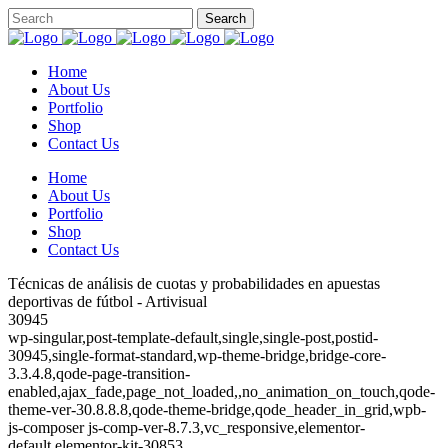
Home
About Us
Portfolio
Shop
Contact Us
Home
About Us
Portfolio
Shop
Contact Us
Técnicas de análisis de cuotas y probabilidades en apuestas
deportivas de fútbol - Artivisual
30945
wp-singular,post-template-default,single,single-post,postid-
30945,single-format-standard,wp-theme-bridge,bridge-core-
3.3.4.8,qode-page-transition-
enabled,ajax_fade,page_not_loaded,,no_animation_on_touch,qode-
theme-ver-30.8.8.8,qode-theme-bridge,qode_header_in_grid,wpb-
js-composer js-comp-ver-8.7.3,vc_responsive,elementor-
default,elementor-kit-30853