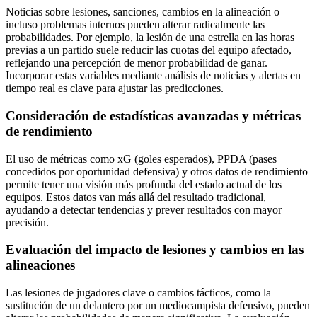
Noticias sobre lesiones, sanciones, cambios en la alineación o
incluso problemas internos pueden alterar radicalmente las
probabilidades. Por ejemplo, la lesión de una estrella en las horas
previas a un partido suele reducir las cuotas del equipo afectado,
reflejando una percepción de menor probabilidad de ganar.
Incorporar estas variables mediante análisis de noticias y alertas en
tiempo real es clave para ajustar las predicciones.
Consideración de estadísticas avanzadas y métricas
de rendimiento
El uso de métricas como xG (goles esperados), PPDA (pases
concedidos por oportunidad defensiva) y otros datos de rendimiento
permite tener una visión más profunda del estado actual de los
equipos. Estos datos van más allá del resultado tradicional,
ayudando a detectar tendencias y prever resultados con mayor
precisión.
Evaluación del impacto de lesiones y cambios en las
alineaciones
Las lesiones de jugadores clave o cambios tácticos, como la
sustitución de un delantero por un mediocampista defensivo, pueden