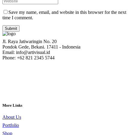
Save my name, email, and website in this browser for the next
time I comment.
Jl. Raya Jatiwaringin No. 20
Pondok Gede, Bekasi. 17411 - Indonesia
Email: info@artivisual.id
Phone: +62 821 2345 5744
More Links
About Us
Portfolio
Shop