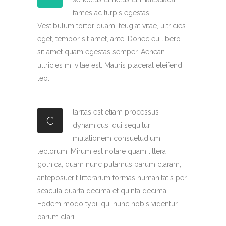
fames ac turpis egestas.
Vestibulum tortor quam, feugiat vitae, ultricies
eget, tempor sit amet, ante. Donec eu libero
sit amet quam egestas semper. Aenean
ultricies mi vitae est. Mauris placerat eleifend
leo.
laritas est etiam processus
C
dynamicus, qui sequitur
mutationem consuetudium
lectorum. Mirum est notare quam littera
gothica, quam nunc putamus parum claram,
anteposuerit litterarum formas humanitatis per
seacula quarta decima et quinta decima.
Eodem modo typi, qui nunc nobis videntur
parum clari.