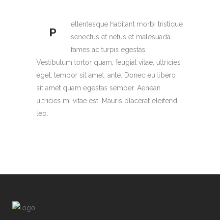
ellentesque habitant morbi tristique
P
senectus et netus et malesuada
fames ac turpis egestas.
Vestibulum tortor quam, feugiat vitae, ultricies
eget, tempor sit amet, ante. Donec eu libero
sit amet quam egestas semper. Aenean
ultricies mi vitae est. Mauris placerat eleifend
leo.